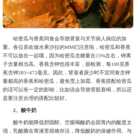
哈密瓜与香蕉同食会导致肾衰与关节病人病症的加
重。各位喜欢做水果沙拉的MM们注意啦，哈密瓜和香蕉
不可以放在一起哦，因为哈密瓜含糖量在15%左右，钾离
子含量相当高。香蕉含钾也很丰富，据检测，每100克香
蕉含钾283~472毫克。因此，肾衰者尿少时不宜同食含钾
量都高的香蕉和哈密瓜，避免雪上加霜。香蕉搭配哈密瓜
的话可以有一定的影响，比如说会导致肾脏衰竭，所以还
是要注意合理的搭配比较好。
2、酸牛奶
酸牛奶能降低胆固醇。空腹喝酸奶会因胃内的酸度太
强，乳酸菌在胃液里很难存活，降低酸奶的保健作用。与