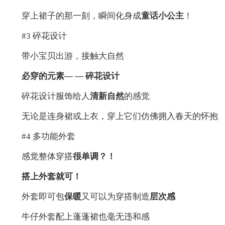
穿上裙子的那一刻，瞬间化身成
童话小公主
！
#3 碎花设计
带小宝贝出游，接触大自然
必穿的元素— — 碎花设计
碎花设计服饰给人
清新自然
的感觉
无论是连身裙或上衣，穿上它们仿佛拥入春天的怀抱
#4 多功能外套
感觉整体穿搭
很单调？！
搭上外套就可！
外套即可包
保暖
又可以为穿搭制造
层次感
牛仔外套配上蓬蓬裙也毫无违和感