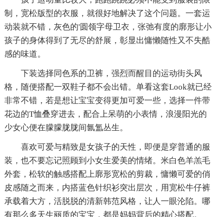
制，宽松版型的衣服，就很好地解决了这个问题。一套运
动装就不错，灰色的'圆领字母卫衣，张弛有度的廓形让小
孩子的身体得到了无尽的舒展，彰显出慵懒随性又不失酷
感的味道。
下装选择同色系的卫裤，强烈而醒目的运动街头风
格，随便搭配一双鞋子都不会出错。单看这套Look就已经
非常不错，若是想让宝宝变得更加可爱一些，选择一件带
花边的T恤叠穿进去，配合上呆萌的小表情，浪漫阳光的
少女心便在朦朦胧胧间氤氲丛生。
喜欢可爱与精致是女孩子的天性，即便是穿普通的服
装，也不要忘记照顾到小女生爱美的情绪。米白色羊羔毛
外套，松软的触感搭配上廓形宽松的剪裁，慵懒可爱的俏
皮感随之而来，内搭蓝色针织衫突出层次，用宽松牛仔裤
承载着大方，活脱脱的清新韩范风格，让人一眼沦陷。哪
有那么多天生丽质的宝宝，都是妈妈背后的精心搭配。