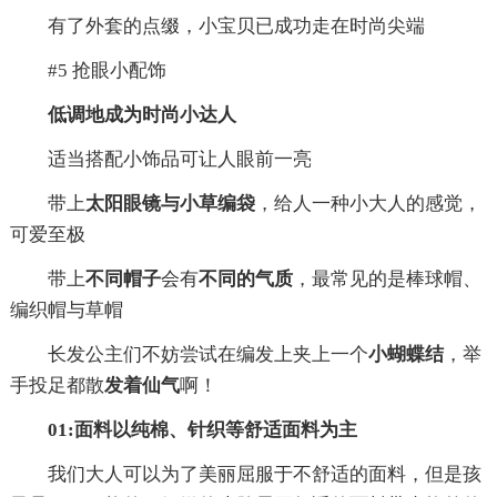
有了外套的点缀，小宝贝已成功走在时尚尖端
#5 抢眼小配饰
低调地成为时尚小达人
适当搭配小饰品可让人眼前一亮
带上
太阳眼镜与小草编袋
，给人一种小大人的感觉，
可爱至极
带上
不同帽子
会有
不同的气质
，最常见的是棒球帽、
编织帽与草帽
长发公主们不妨尝试在编发上夹上一个
小蝴蝶结
，举
手投足都散
发着仙气
啊！
01:面料以纯棉、针织等舒适面料为主
我们大人可以为了美丽屈服于不舒适的面料，但是孩