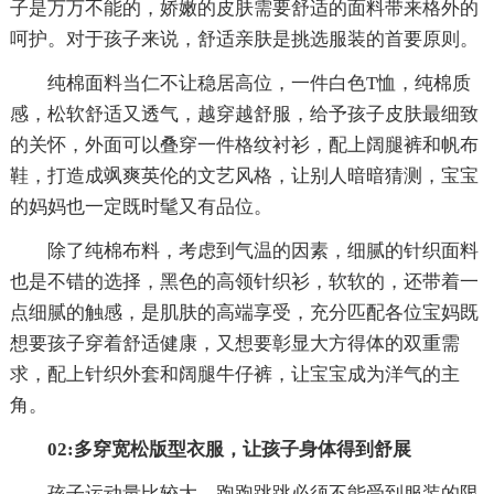
子是万万不能的，娇嫩的皮肤需要舒适的面料带来格外的
呵护。对于孩子来说，舒适亲肤是挑选服装的首要原则。
纯棉面料当仁不让稳居高位，一件白色T恤，纯棉质
感，松软舒适又透气，越穿越舒服，给予孩子皮肤最细致
的关怀，外面可以叠穿一件格纹衬衫，配上阔腿裤和帆布
鞋，打造成飒爽英伦的文艺风格，让别人暗暗猜测，宝宝
的妈妈也一定既时髦又有品位。
除了纯棉布料，考虑到气温的因素，细腻的针织面料
也是不错的选择，黑色的高领针织衫，软软的，还带着一
点细腻的触感，是肌肤的高端享受，充分匹配各位宝妈既
想要孩子穿着舒适健康，又想要彰显大方得体的双重需
求，配上针织外套和阔腿牛仔裤，让宝宝成为洋气的主
角。
02:多穿宽松版型衣服，让孩子身体得到舒展
孩子运动量比较大，跑跑跳跳必须不能受到服装的限