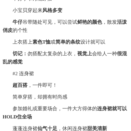
小宝贝穿起来
风格多变
牛仔
吊带随处可见，可以尝试
鲜艳的颜色
，散发
活泼
俏皮
的个性
上衣搭上
素色T恤
或
简单的条纹
设计就可以
切记：
勿搭配太复杂的上衣，
视觉上
会给人一种
很混
乱的感觉
#2 连身裙
超百搭
，一件即可！
简单穿搭，却拥有时尚感
参加婚礼或重要场合，一件大方得体的
连身裙就可以
HOLD住全场
蓬蓬连身裙
仙气十足
，休闲连身裙
甜美清新