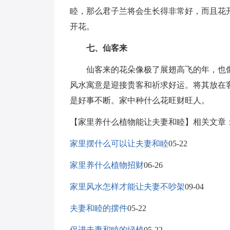
睦，那么君子兰将会生长得非常好，而且花
开花。
七、仙客来
仙客来的花朵像极了展翅高飞的年，也像
风水寓意是迎接贵客和祈求好运。将其放在
是好事不断。家中种什么花旺财旺人。
【家里养什么植物能让夫妻和睦】相关文章
家里摆什么可以让夫妻和睦
05-22
家里养什么植物招财
06-26
家里风水怎样才能让夫妻不吵架
09-04
夫妻和睦的摆件
05-22
促进夫妻和睦的绿植
05-22