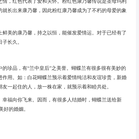
情，红色代表了爱和关怀。粉红色康乃馨传说是圣母玛利
的就长出来康乃馨，因此粉红康乃馨成为了不朽的母爱的象
鲜美的康乃馨，持之以恒，能催发爱情运。对于已经有了
日子长久。
珍品，有“兰中皇后”之美誉。蝴蝶兰有很多很有美妙的
进作用。如：白花蝴蝶兰预示着爱情纯洁和友谊珍贵，新婚
朋友一起住的人，放一株在家，就预示着和睦共处。
幸福向你飞来。因而，有很多人结婚时，蝴蝶兰送给新
美好的婚姻。