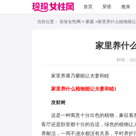
首页
穿搭
瘦身
职场
语录
>
>
当前位置：
珍珍女性网
家庭
家里养什么植物能让
家里养什
时间：2024-
家里养康乃馨能让夫妻和睦
家里养什么植物能让夫妻和睦1
发财树
这是一种寓意十分出色的植物，象征着发
客厅还是卧室都十分的合适，绿色的植物让
养耐活，一周不浇水都没有关系，平时养护