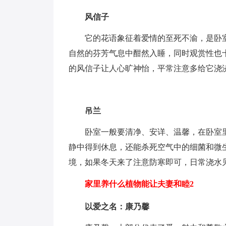
风信子
它的花语象征着爱情的至死不渝，是卧室
自然的芬芳气息中酣然入睡，同时观赏性也
的风信子让人心旷神怡，平常注意多给它浇
吊兰
卧室一般要清净、安详、温馨，在卧室里
静中得到休息，还能杀死空气中的细菌和微
境，如果冬天来了注意防寒即可，日常浇水
家里养什么植物能让夫妻和睦2
以爱之名：康乃馨