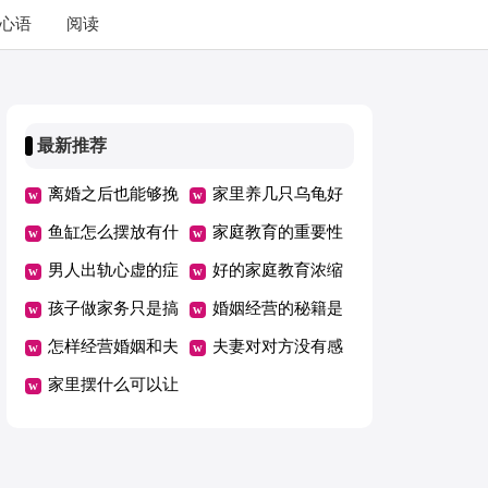
心语
阅读
最新推荐
离婚之后也能够挽
家里养几只乌龟好
回老公关键
鱼缸怎么摆放有什
家庭教育的重要性
么摆放禁忌
男人出轨心虚的症
你是否看重过
好的家庭教育浓缩
状有哪些
孩子做家务只是搞
话早教
婚姻经营的秘籍是
着玩，家庭教育缺
怎样经营婚姻和夫
哪些
夫妻对对方没有感
了啥
妻感情
家里摆什么可以让
觉了怎么办
夫妻和睦