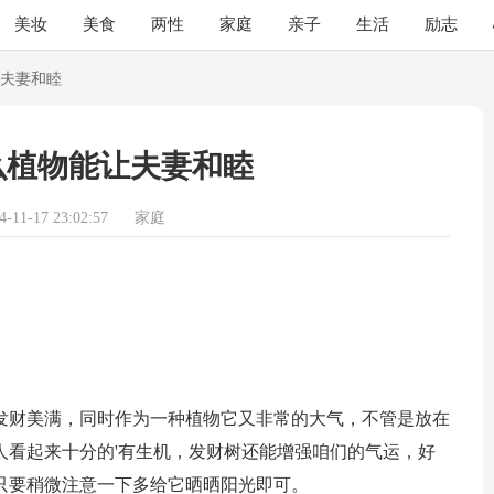
美妆
美食
两性
家庭
亲子
生活
励志
夫妻和睦
么植物能让夫妻和睦
11-17 23:02:57
家庭
财美满，同时作为一种植物它又非常的大气，不管是放在
人看起来十分的'有生机，发财树还能增强咱们的气运，好
只要稍微注意一下多给它晒晒阳光即可。