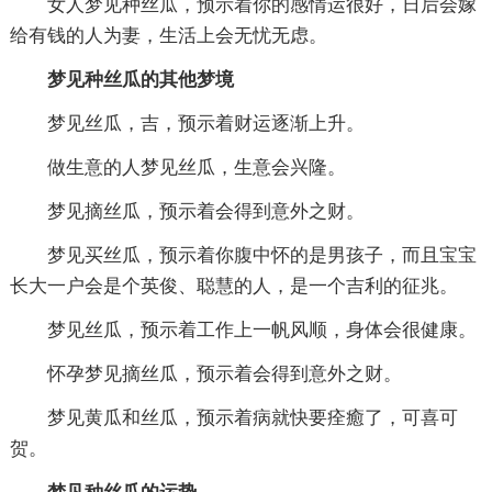
女人梦见种丝瓜，预示着你的感情运很好，日后会嫁
给有钱的人为妻，生活上会无忧无虑。
梦见种丝瓜的其他梦境
梦见丝瓜，吉，预示着财运逐渐上升。
做生意的人梦见丝瓜，生意会兴隆。
梦见摘丝瓜，预示着会得到意外之财。
梦见买丝瓜，预示着你腹中怀的是男孩子，而且宝宝
长大一户会是个英俊、聪慧的人，是一个吉利的征兆。
梦见丝瓜，预示着工作上一帆风顺，身体会很健康。
怀孕梦见摘丝瓜，预示着会得到意外之财。
梦见黄瓜和丝瓜，预示着病就快要痊癒了，可喜可
贺。