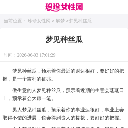
>
>
当前位置：
珍珍女性网
解梦
梦见种丝瓜
梦见种丝瓜
时间：2026-06-03 17:01:29
梦见种丝瓜，预示着你最近的财运很好，要好好的把
握，是一个吉利的征兆。
做生意的人梦见种丝瓜，预示着近期的生意会蒸蒸日
上，预示着会大赚一笔。
男人梦见种丝瓜，预示着你的事业运很好，事业上会
取得不错的进展，也会得到贵人的提拨，要好好的把握。