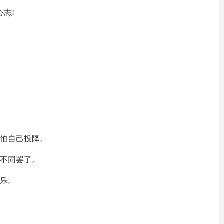
志!
。
只怕自己投降。
域不同罢了。
快乐。
尬。