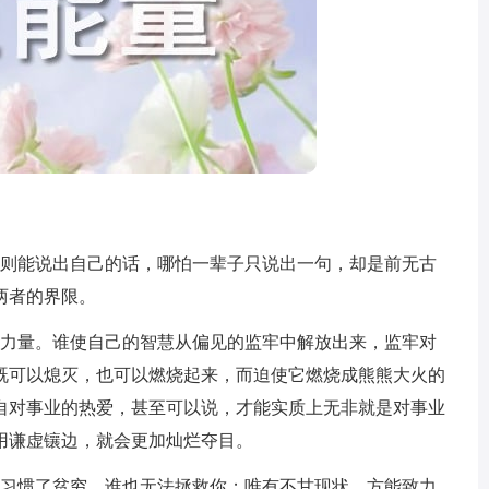
则能说出自己的话，哪怕一辈子只说出一句，却是前无古
两者的界限。
力量。谁使自己的智慧从偏见的监牢中解放出来，监牢对
既可以熄灭，也可以燃烧起来，而迫使它燃烧成熊熊大火的
自对事业的热爱，甚至可以说，才能实质上无非就是对事业
用谦虚镶边，就会更加灿烂夺目。
习惯了贫穷，谁也无法拯救你；唯有不甘现状，方能致力