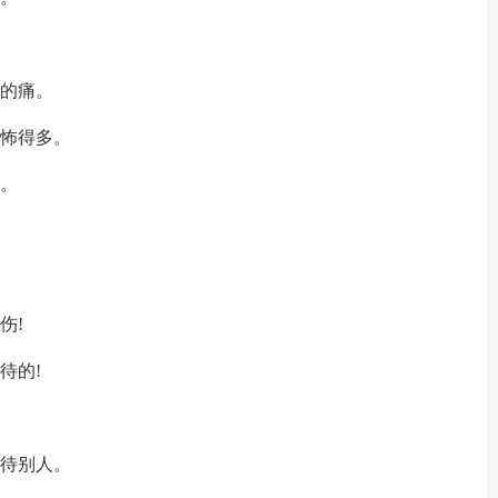
名的痛。
恐怖得多。
淡。
伤!
待的!
担待别人。