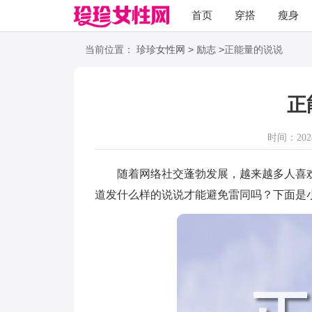
首页
穿搭
瘦身
职场
语录
>
>
当前位置：
珍珍女性网
励志
正能量的说说
正
时间：2024-
随着网络社交蓬勃发展，越来越多人喜欢
道发什么样的说说才能避免雷同吗？下面是