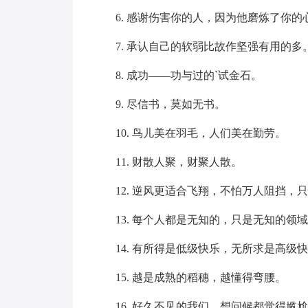
6. 感谢伤害你的人，因为他磨炼了你的心
7. 承认自己的软弱比故作坚强有用的多
8. 成功——功与过的`试金石。
9. 尽信书，莫如无书。
10. 鸟儿美在羽毛，人们美在勤劳。
11. 财散人聚，财聚人散。
12. 逆风更适合飞翔，不怕万人阻挡，
13. 每个人都是无知的，只是无知的领
14. 有所得是低级快乐，无所求是高级
15. 越是成熟的稻穗，越懂得弯腰。
16. 好久不见的我们，想问候都觉得尴