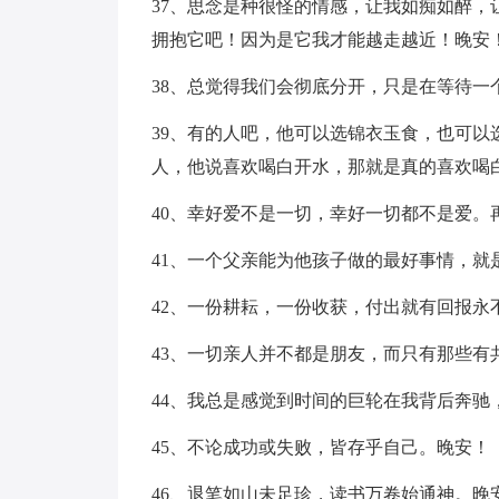
37、思念是种很怪的情感，让我如痴如醉
拥抱它吧！因为是它我才能越走越近！晚安
38、总觉得我们会彻底分开，只是在等待
39、有的人吧，他可以选锦衣玉食，也可
人，他说喜欢喝白开水，那就是真的喜欢喝
40、幸好爱不是一切，幸好一切都不是爱
41、一个父亲能为他孩子做的最好事情，就
42、一份耕耘，一份收获，付出就有回报
43、一切亲人并不都是朋友，而只有那些有
44、我总是感觉到时间的巨轮在我背后奔驰
45、不论成功或失败，皆存乎自己。晚安！
46、退笔如山未足珍，读书万卷始通神。晚