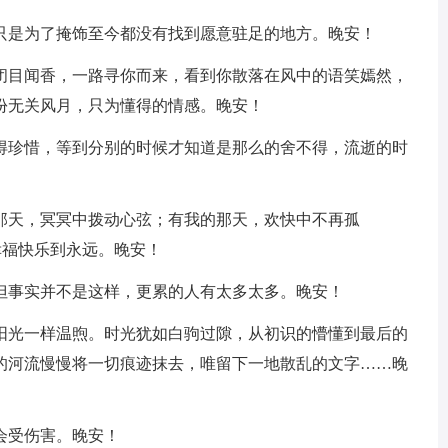
实只是为了掩饰至今都没有找到愿意驻足的地方。晚安！
便闭目闻香，一路寻你而来，看到你散落在风中的语笑嫣然，
份无关风月，只为懂得的情感。晚安！
懂得珍惜，等到分别的时候才知道是那么的舍不得，流逝的时
的那天，冥冥中拨动心弦；有我的那天，欢快中不再孤
此幸福快乐到永远。晚安！
，但事实并不是这样，更累的人有太多太多。晚安！
的阳光一样温煦。时光犹如白驹过隙，从初识的懵懂到最后的
的河流慢慢将一切痕迹抹去，唯留下一地散乱的文字……晚
会受伤害。晚安！