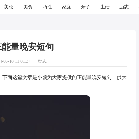
美妆
美食
两性
家庭
亲子
生活
励志
正能量晚安短句
03-18 11:01:37
励志
下面这篇文章是小编为大家提供的正能量晚安短句，供大
。