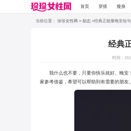
首页
穿搭
瘦身
职场
语录
>
>
当前位置：
珍珍女性网
励志
经典正能量晚安短句
经典
时间：2024-
我什么也不要，只要你快乐就好。晚安！
家参考借鉴，希望可以帮助到有需要的朋友