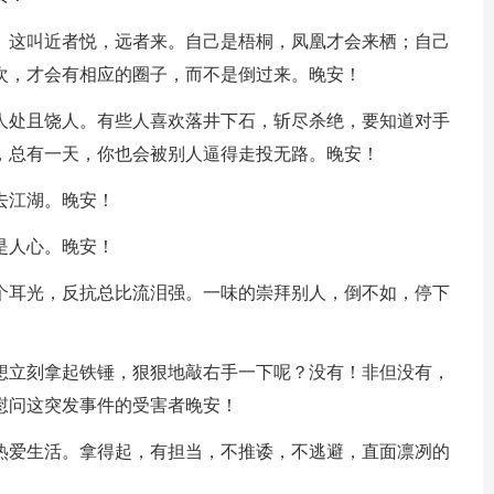
附。这叫近者悦，远者来。自己是梧桐，凤凰才会来栖；自己
次，才会有相应的圈子，而不是倒过来。晚安！
饶人处且饶人。有些人喜欢落井下石，斩尽杀绝，要知道对手
，总有一天，你也会被别人逼得走投无路。晚安！
去江湖。晚安！
是人心。晚安！
两个耳光，反抗总比流泪强。一味的崇拜别人，倒不如，停下
，想立刻拿起铁锤，狠狠地敲右手一下呢？没有！非但没有，
慰问这突发事件的受害者晚安！
够热爱生活。拿得起，有担当，不推诿，不逃避，直面凛冽的