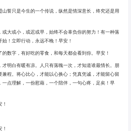
海盟山誓只是今生的一个传说，纵然是情深意长，终究还是用
获，或大或小，或迟或早，始终不会辜负你的努力！有一种落
开始！立即行动，永远不晚！早安！
少了的数字，有好吃的零食，和每天都会看到你。早安！
了，才明白有暖有凉。人只有落魄一次，才知道谁最情长。朋
要兼程。将心比心，才能以心换心；凭真凭诚，才能留心留
，一点理解，一份慰藉，一个陪伴，一句心疼，足矣！早
安！
安！