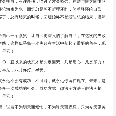
才会明白；有许多伤，痛过了才会坚强。在爱与恨之间徘徊
经沧海难为水，回忆总是剪不断理还乱，笑着释怀给自己一
罢了，总有结束的时候，回避始终不是最理想的结果，坦然
候给自己一个微笑，让自己更深入的了解自己，在这次的失败
弯路，这样似乎每一次失败在生活中都起了重要的角色，现
。早安！
量，你一直以来的状态才是决定因素，凡是用心！凡是尽力！
月再见，八月你好。早安。
，就永远不会有成功；不可能，就永远停留在现在。未来，是
多一次成功的机会。成功方式：想法＋方法＋做法 + 执
！早安！
希望，试着不为明天而烦恼，不为昨天而叹息，只为今天更美