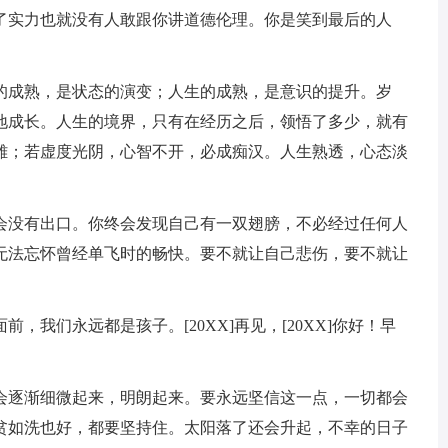
了实力也就没有人敢跟你讲道德伦理。你是笑到最后的人
物的成熟，是状态的演变；人生的成熟，是意识的提升。岁
地成长。人生的境界，只有在经历之后，领悟了多少，就有
雄；若虚度光阴，心智不开，必成痴汉。人生熟透，心态淡
不会没有出口。你终会发现自己有一双翅膀，不必经过任何人
无法忘怀曾经单飞时的畅快。要不就让自己悲伤，要不就让
，我们永远都是孩子。[20XX]再见，[20XX]你好！早
将会逐渐细微起来，明朗起来。要永远坚信这一点，一切都会
贫如洗也好，都要坚持住。太阳落了还会升起，不幸的日子