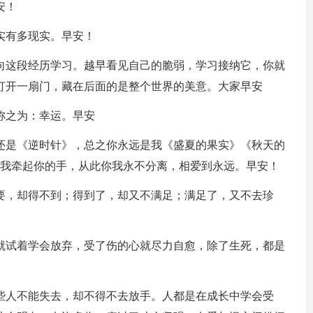
安！
实有多现实。早安！
得向这段经历学习。越早看见自己的脆弱，学习接纳它，你就
打开一扇门，藏在后面的是整个世界的美意。大家早安
称之为：幸运。早安
》还是《逆时针》，总之你永远是我《盛夏的果实》《秋天的
让我牵起你的手，从此你我永不分离，相爱到永远。早安！
想要，却得不到；得到了，却又不满足；满足了，又不去珍
人就试着学会放弃，受了伤的心就尽力自愈，除了生死，都是
有些人不能失去，却不得不去放手。人都是在成长中学会受