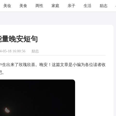
美妆
美食
两性
家庭
亲子
生活
励志
能量晚安短句
05-18 16:00:56
励志
生出来了玫瑰欣喜。晚安！这篇文章是小编为各位读者收
吧。