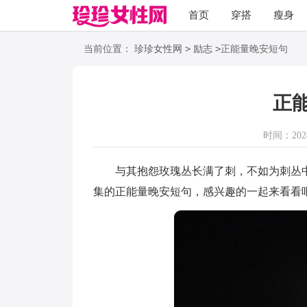
首页
穿搭
瘦身
职场
语录
>
>
当前位置：
珍珍女性网
励志
正能量晚安短句
正
时间：2024-
与其抱怨玫瑰丛长满了刺，不如为刺丛中
集的正能量晚安短句，感兴趣的一起来看看