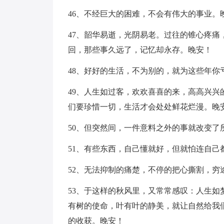
46、不经巨大的困难，不会有伟大的事业。
47、韶华易逝，光阴易老。过往的锥心疼
回，那些事久远了，记忆却永存。晚安！
48、好好的生活，不为别的，就为这些年你
49、人生如过客，欢欢喜喜的来，高高兴
们要珍惜一切，生活才会处处鲜花烂漫。晚
50、但突然间，一件意料之外的事就改变了
51、有些东西，自己懂就好，但就怕连自己
52、无法抑制的痛楚，不停的把心撕割，穷
53、于这样的秋风里，又常常感叹：人生
有树的使命，叶有叶的静美，就让自然给我
的收获。晚安！