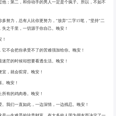
得过他；第二，和你动手的男人一定是个疯子。所以，不如不
多努力，总有人比你更努力，"放弃"二字15笔，"坚持"二
，失之千里，一切源于你自己。晚安！
安！
里，它不会把你承受不了的苦难强加给你。晚安！
最迷茫的时候却想要看透生活。晚安！
便宜，就会驼背。晚安！
喜。晚安！
上所有的鸡肉卷。晚安！
要爱。我们一直如此，一边深情，一边残忍。晚安！
，这是一生难觅的珍贵财富。有太多的人因为朋友而决定了一