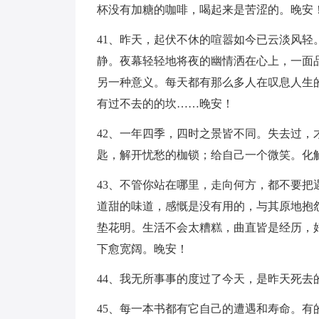
杯没有加糖的咖啡，喝起来是苦涩的。晚安
41、昨天，起伏不休的喧嚣如今已云淡风
静。夜幕轻轻地将夜的幽情洒在心上，一面
另一种意义。每天都有那么多人在叹息人生
有过不去的的坎……晚安！
42、一年四季，四时之景皆不同。失去过
匙，解开忧愁的枷锁；给自己一个微笑。化
43、不管你站在哪里，走向何方，都不要
道甜的味道，感慨是没有用的，与其原地抱
垫花明。生活不会太糟糕，曲直皆是经历，
下愈宽阔。晚安！
44、我无所事事的度过了今天，是昨天死去
45、每一本书都有它自己的遭遇和寿命。有