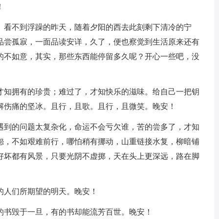
！
轻。看不到浮躁的昨天，随着夕阳的西去此刻剩下清冷的宁
品尝孤寂，一面品读安详，久了，便也察觉到生活原来还有
的不如意，其实，那些东西能停留多久呢？开心一些吧，没
，才知拥有的珍贵；难过了，才知快乐的滋味。给自己一把钥
解伤痛的坚冰。且行，且歌。且行，且微笑。晚安！
把遇到的问题太复杂化，命运不会亏欠谁，苦的尝多了，才知
怨，不如艰难前行，哪怕稍有挪动，山重链接水复，柳暗铺
好坏都有风景，只要光阴不虚掷，天在头上更深远，路在脚
的人们所期望的明天。晚安！
的书毁于一旦，有的书却能流芳百世。晚安！