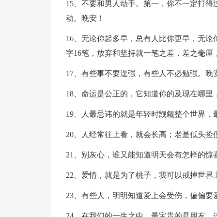
15、不要和男人动手。第一，你不一定打
动。晚安！
16、无论你起多早，总有人比你更早，无论你
字16笔，放弃和坚持就一笔之差，差之毫厘
17、有些事不要逞强，有些人不必勉强。晚
18、命运是公正的，它知道你的及现在哪
19、人最忌讳的就是年轻时觊觎整个世界，
20、人经常往上看，就会长高；老是低头捡
21、别灰心，谁又能知道明天会有怎样的惊
22、爱情，就是为了桃子，我可以戒掉世界
23、有些人，明明知道爱上会受伤，偏偏
24、在我们的一生之中，最宝贵的是朋友