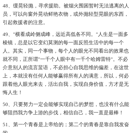
48、缓晃轻抛，寻求援助。被烟火围困暂时无法逃离的人
员，可以向窗外晃动鲜艳衣物，或外抛轻型晃眼的东西，
引起救援者的注意。
49、"横看成岭侧成峰，远近高低各不同。"人生是一面多
棱镜，总是以它变幻莫测的每一面反照生活中的每一个
人。其实，同一个事物，每个人的眼光不同看出的效果也
就不同，正所谓"一千个人眼中有一千个哈姆雷特"。不必
介意别人的流言蜚语，不必担心自我思维的偏差，在这世
上，本就没有任何人能够赢得所有人的满意，所以，何必
跟着他人眼光来去，活出自我，实现自身价值，方才是无
悔人生！
50、只要努力一定会能够实现自己的梦想，也没有什么能
够阻挡我力争上游的步伐，相信自己，我一直是最棒！
51、第一个青春是上帝给的；第二个的青春是靠自我发奋
的。