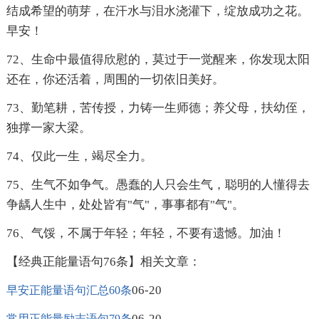
结成希望的萌芽，在汗水与泪水浇灌下，绽放成功之花。
早安！
72、生命中最值得欣慰的，莫过于一觉醒来，你发现太阳
还在，你还活着，周围的一切依旧美好。
73、勤笔耕，苦传授，力铸一生师德；养父母，扶幼侄，
独撑一家大梁。
74、仅此一生，竭尽全力。
75、生气不如争气。愚蠢的人只会生气，聪明的人懂得去
争龋人生中，处处皆有"气"，事事都有"气"。
76、气馁，不属于年轻；年轻，不要有遗憾。加油！
【经典正能量语句76条】相关文章：
06-20
早安正能量语句汇总60条
06-20
常用正能量励志语句79条