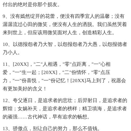
付出的绝对是你那个损友。
9、没有嫣然绽开的花蕾，便没有四季宜人的温馨；没有
潺潺流过心田的微笑，便没有人生的洒脱。我们虽然哭着
来到世上，但应该用微笑面对人生，创造精彩人生。
10、以德报怨者乃大智，以怨报怨者乃大愚，以怨报德者
乃小人。
11、[20XX]，"二"人相遇，"零"点距离，"一"心相
爱，"一"生一起；[20XX]，"二"份情怀，"零"点压
力，"一"份喜悦，"一"份记忆！[20XX]马上到了，祝愿会
有更加美好的含义！
12、夸父逐日，是追求者的悲壮；后羿射日，是追求者的
辉煌；女娲补天，是追求者的榜样；精卫填海，是追求者
的顽强……古代神话，早有追求的畅想。
13、骄傲点，别让自己的努力，那么不值钱。