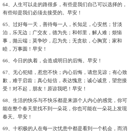
64、人生可以走的路很多，有些是我们自己可以选择的，
有些却是我们必须去接受的。早安！
65、过好每一天，善待每一人，长知足，心安然；甘淡
泊，乐无边；广交友，德为先；和邻里，解人难；烦恼
事，抛云端；莫争吵，忍为先；无贪欲，心胸宽；家和
睦，万事圆！早安！
66、今日的执着，会造成明日的后悔。早安！
67、无心犯错，惹您不快；内心后悔，请您见谅；有心致
歉，难于启齿；真心短信，表达愧意；诚心诚意，望您接
受！对不起，朋友！原谅我吧！早安！
68、生活的快乐与不快乐都是来源个人内心的感觉，你可
能在整个春天里找不到一朵花，你也可能在一朵花上发现
春天。早安！
69、十积极的人在每一次忧患中都是看到一个机会，而消