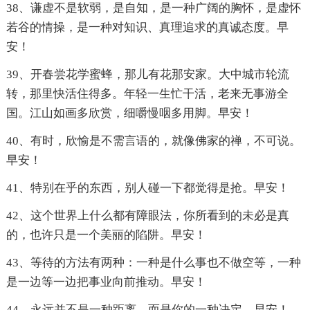
38、谦虚不是软弱，是自知，是一种广阔的胸怀，是虚怀
若谷的情操，是一种对知识、真理追求的真诚态度。早
安！
39、开春尝花学蜜蜂，那儿有花那安家。大中城市轮流
转，那里快活住得多。年轻一生忙干活，老来无事游全
国。江山如画多欣赏，细嚼慢咽多用脚。早安！
40、有时，欣愉是不需言语的，就像佛家的禅，不可说。
早安！
41、特别在乎的东西，别人碰一下都觉得是抢。早安！
42、这个世界上什么都有障眼法，你所看到的未必是真
的，也许只是一个美丽的陷阱。早安！
43、等待的方法有两种：一种是什么事也不做空等，一种
是一边等一边把事业向前推动。早安！
44、永远并不是一种距离，而是你的一种决定。早安！