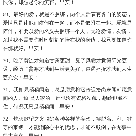
恨你，却想起你的笑容。早安！
69、最好的爱，就是不捆绑，两个人活着有各自的姿态，
爱情只是让他们依偎在一起，而不是依附在一起。爱就是
陪伴，不要以爱的名义去捆绑一个人，无论爱情，友情，
亲情我不需要你时时刻刻的陪在我的身边，我只要知道你
在那就好。早安！
70、吃了黄连才知道甘蔗更甜，受了风霜才觉得阳光更
暖，经历了贫寒才感到生活更美好，遭遇挫折才感到人生
更充实！早安！
71、我如果稍稍闻道，总是愿意将它传递给尚未闻却愿意
闻的人。道 是大家的，谁也没有资格私藏，想藏也藏不
住，何况我只是稍稍闻。早安！
72、熄灭欲望之火驱除各种各样的妄想，摆脱名、利、欲
等的束缚，才能消除心中的忧虑，才能不颠倒，在无事中
得大自在。早安！