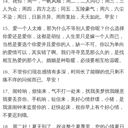
14、祝你：周一，一帆风顺；周二，二人同心；周三，三
人为众；周四，四方之志；同五，五陵豪气；周六，六尘
不染；周日，日新月异。周而复始，天天如此。早安！
15、爱一个人太难，那为什么不等别人爱你呢？什么选择
你爱还是爱你，这都是胡扯，人生里只是嫁一个人而已，
当然是要选个你爱并且爱你的人，缺一不可。你以为单向
的爱情可以，其实错了啊。我们寻寻觅觅那么久的，是找
相互热爱的那个人。婚姻是种取暖，必须要相互给温暖。
16、不管你们现在感情有多深，时间长了能聊的也只剩不
痛不痒的问候而已。早安！
17、闹铃响，烦恼来，气不打一处来，扰我美梦扰我睡意
我要丢弃你。手机响，短信来，美好心情舒缓，小猪，是
我派闹钟来监督你的，赶快起床，祝你早上有个好心情，
不要迟到哦。
18、周二好！夏天到了，祝这整个夏季里，您的心情夏日