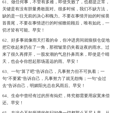
61、做任何事，不管有多难，即使失败了，也都是正常，
关键是有没有胆量勇敢面对。很多时候，我们不缺方法，
缺的是一往无前的决心和魄力。不要在事情开始的时候畏
首畏尾，不要在事情进行的时候瞻前顾后，唯有如此，一
切才皆有可能。早安！
62、好多事就像雨天打着的伞，你冲进房间就狼狈仓促地
把它收起来扔在了一角，那褶皱里仍夹着这夜的雨水。过
来了很久再撑开，一股发潮的气息扑鼻而来，即使是个晴
天，也会令你想起那场遥远的雨。早安！
63、一句"算了吧"告诉自己，凡事努力但不可执着；一
句"不要紧"告诉自己，凡事努力了就无怨悔；一句"会过
去"告诉自己，明媚阳光总在风雨后。早安！
64、生命中曾经有过的所有灿烂，终究都需要用寂寞来偿
还。早安！
65、在这个不知所措的年纪好像一切都那么不尽人意。从