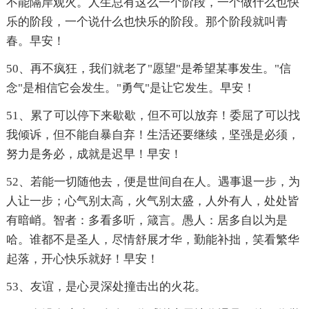
不能隔岸观火。人生总有这么一个阶段，一个做什么也快
乐的阶段，一个说什么也快乐的阶段。那个阶段就叫青
春。早安！
50、再不疯狂，我们就老了"愿望"是希望某事发生。"信
念"是相信它会发生。"勇气"是让它发生。早安！
51、累了可以停下来歇歇，但不可以放弃！委屈了可以找
我倾诉，但不能自暴自弃！生活还要继续，坚强是必须，
努力是务必，成就是迟早！早安！
52、若能一切随他去，便是世间自在人。遇事退一步，为
人让一步；心气别太高，火气别太盛，人外有人，处处皆
有暗峭。智者：多看多听，箴言。愚人：居多自以为是
哈。谁都不是圣人，尽情舒展才华，勤能补拙，笑看繁华
起落，开心快乐就好！早安！
53、友谊，是心灵深处撞击出的火花。