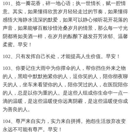
101、捻一瓣花香，碎一地心语；执一世情长，赋一腔情
意。其实，如果懂得欣赏岁月轻轻走过的节奏，如果懂得
感悟大海静水流深的默爱，如果可以静心倾听花开花落的
声音，如果能够百般珍惜沧桑岁月的情景，那么每一寸光
阴都将如美酒一样，在岁月的酝酿下越发芬芳浓郁、温馨
柔蜜。早安！
102、只有发挥自己长处，才能提高人生价值。早安！
103、你要记住大雨中为你撑伞的人，帮你挡住外来之物
的人，黑暗中默默抱紧你的人，逗你笑的人，陪你彻夜聊
天的人，坐车来看望你的人，陪你哭过的人，在医院陪你
的人，总是以你为重的人。是这些人组成你生命中一点一
滴的温暖，是这些温暖使你远离阴霾，是这些温暖使你成
为善良的人。
104、尊严来自实力，实力来自拼搏。抱怨生活放弃改变
永远不可能有尊严。早安！