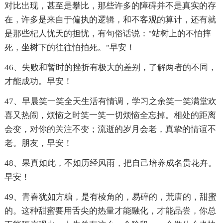
对比出现，甚至是攀比，那些许多的障碍并不是真实的存
在，许多是来自于偏执的逻辑，和不客观的算计，还有就
是那些杞人忧天的担忧，有句俗话说："站树上的不怕摔
死，坐树下的往往怕拍死。"早安！
46、失败和暂时的挫折有极大的差别，了解两者的不同，
才能成功。早安！
47、早晨笑一笑全天生活有情调，学习之余笑一笑满堂欢
喜又热闹，烦恼之时笑一笑一切烦恼全忘掉。相处的距离
会变，对你的关注不变；流逝的岁月会老，真挚的情谊不
老。朋友，早安！
48、果真如此，不如历经风雨，把自己培养成名贵花卉。
早安！
49、青春犹如方糖，是有棱角的，易碎的，荒唐的，甜蜜
的。这种甜蜜要用舌尖的热量才能融化，才能品尝，你总