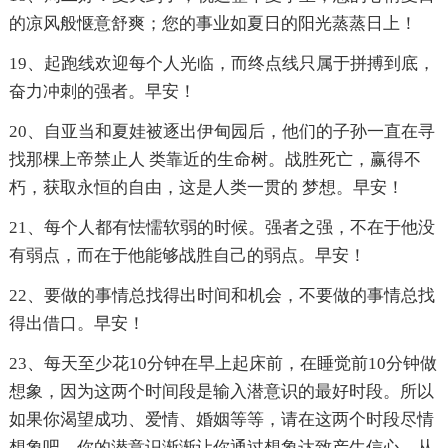
的凉风般惬意舒爽；您的事业如夏日的阳光蒸蒸日上！
19、起跑线欢迎每个人光临，而终点线只属于拼搏到底，
奋力冲刺的强者。早安！
20、自亚当和夏娃被逐出伊甸园后，他们的子孙一直在寻
找那棵上帝禁止人 类靠近的生命树。战胜死亡，赢得不
朽，获取永恒的自由，这是人类一贯的 梦想。早安！
21、每个人都有怯懦软弱的时候。强者之强，不在于他没
有弱点，而在于他能够战胜自己的弱点。早安！
22、要做的事情总找得出时间和机会，不要做的事情总找
得出借口。早安！
23、每天至少花10分钟在早上起床前，在睡觉前10分钟做
想象，因为这两个时间段是输入潜意识的最好时段。所以
如果你渴望成功、爱情、婚姻等等，请在这两个时段尽情
想象吧。你的潜意识渐渐让你通过想象达致产生信心，从