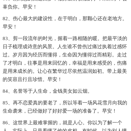
辜负你。早安！
82、伤心最大的建设性，在于明白，那颗心还在老地方。
早安！
83、剪一段流年的时光，握着一路相随的暖。把最平淡的
日子梳理成诗意的风景。人生谁不曾伤过痛过执着过感怀
过。岁月因为经历而懂得，生命因为懂得过而精彩。走过
了才明白，往事是用来回忆的，幸福是用来感受的，伤痛
是用来成长的。让心在繁华过尽依然温润如初。带上最美
的笑容且行且珍惜。早安！
84、名誉等于人生命，金钱美女如云烟。
85、再不恋爱真的要老了，所以等着一场风花雪月向我的
生命袭来，已经做好了好好爱一场的准备了。早安！
86、这世界上最难掌握的，就是人心。你以为了解一个
人，实际上，只是看懂了他的皮相。有时候，以为别人懂