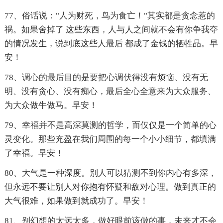
77、俗话说："人为财死，鸟为食亡！"其实都是贪念惹的
祸。如果舍掉了 这些东西，人与人之间就不会有你争我夺
的情况发生，说到底这些人最后 都成了金钱的牺牲品。早
安！
78、调心的最后目的是要把心调伏得没有烦恼、没有无
明、没有贪心、没有痴心，最后全心全意来为大众服务、
为大众做牛做马。早安！
79、幸福并不是高深莫测的哲学，而仅仅是一个简单的心
灵变化。那些充盈在我们周围的每一个小小细节，都填满
了幸福。早安！
80、大气是一种深度。别人可以猜测不到你内心有多深，
但永远不要让别人对你抱有怀疑和敌对心理。做到真正的
大气很难，如果做到就成功了。早安！
81、别幻想的太远太多，做好眼前该做的事，未来才不会