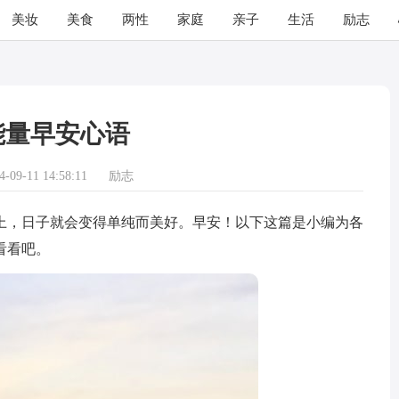
美妆
美食
两性
家庭
亲子
生活
励志
能量早安心语
09-11 14:58:11
励志
，日子就会变得单纯而美好。早安！以下这篇是小编为各
看看吧。