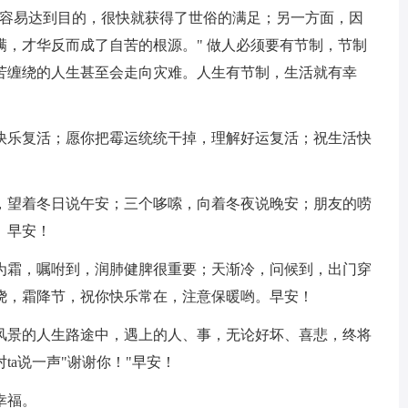
很容易达到目的，很快就获得了世俗的满足；另一方面，因
，才华反而成了自苦的根源。" 做人必须要有节制，节制
苦缠绕的人生甚至会走向灾难。人生有节制，生活就有幸
解快乐复活；愿你把霉运统统干掉，理解好运复活；祝生活快
态，望着冬日说午安；三个哆嗦，向着冬夜说晚安；朋友的唠
。早安！
露为霜，嘱咐到，润肺健脾很重要；天渐冷，问候到，出门穿
绕，霜降节，祝你快乐常在，注意保暖哟。早安！
方风景的人生路途中，遇上的人、事，无论好坏、喜悲，终将
a说一声"谢谢你！"早安！
幸福。