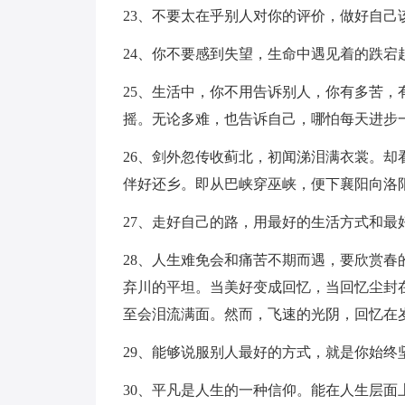
23、不要太在乎别人对你的评价，做好自
24、你不要感到失望，生命中遇见着的跌
25、生活中，你不用告诉别人，你有多苦
摇。无论多难，也告诉自己，哪怕每天进步
26、剑外忽传收蓟北，初闻涕泪满衣裳。
伴好还乡。即从巴峡穿巫峡，便下襄阳向洛
27、走好自己的路，用最好的生活方式和最
28、人生难免会和痛苦不期而遇，要欣赏
弃川的平坦。当美好变成回忆，当回忆尘封
至会泪流满面。然而，飞速的光阴，回忆在
29、能够说服别人最好的方式，就是你始终
30、平凡是人生的一种信仰。能在人生层