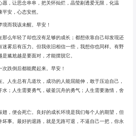
成心愿，让思念串串，把关怀灿烂，晶莹剔透爱无限，化温
康平安，心态安然。
梦境而我该未醒。早安！
不在那么年轻了却也没有足够的成长；都想依靠自己却发现还
有迷雾后有压力。但我依旧相信一些，我想你也同样。有野
越是尴尬越是要面对，才能摆脱它。
一次跌倒后都能爬起来。早安！
现在。人生总有几道坎，成功的人能屈能伸，敢于压迫自己，
汗水；人生需要勇气，破釜沉舟的勇气；人生需要激情，舍
不振翅，便会死亡。良好的成长环境是我们每个人的期望，但
件坏事。最好的退路，就是无路可退，不逼自己一把，你永