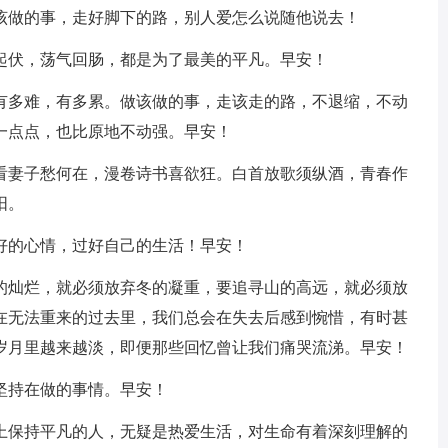
己该做的事，走好脚下的路，别人爱怎么说随他说去！
宕起伏，荡气回肠，都是为了最美的平凡。早安！
，有多难，有多累。做该做的事，走该走的路，不退缩，不动
一点点，也比原地不动强。早安！
却看妻子愁何在，漫卷诗书喜欲狂。白首放歌须纵酒，青春作
阳。
好的心情，过好自己的生活！早安！
春的灿烂，就必须放弃冬的凝重，要追寻山的高远，就必须放
在无法重来的过去里，我们总会在失去后感到惋惜，有时甚
岁月里越来越淡，即便那些回忆曾让我们痛哭流涕。早安！
坚持在做的事情。早安！
面上保持平凡的人，无疑是热爱生活，对生命有着深刻理解的