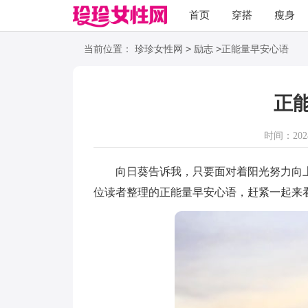
首页
穿搭
瘦身
职场
语录
>
>
当前位置：
珍珍女性网
励志
正能量早安心语
正
时间：2024-
向日葵告诉我，只要面对着阳光努力向上
位读者整理的正能量早安心语，赶紧一起来