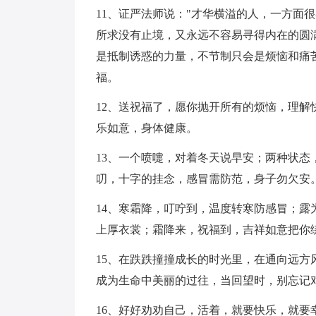
11、证严法师说："才华横溢的人，一方面
所求没有止境，又永远不容易寻得内在的圆满
是抵制诱惑的力量，不节制只会是烦恼和痛
福。
12、送祝福了，愿你抛开所有的烦恼，理
乐如意，身体健康。
13、一个喷嚏，对着冬天说早安；两种状
叨，十字的挂念，感冒需防范，身子勿欠安
14、寒霜降，叮咛到，温度转寒防感冒；
上厚衣裳；霜降来，祝福到，吉祥如意把你
15、在跌跌撞撞成长的时光里，在通向远
成为生命中美丽的过往，当回望时，别忘记对t
16、好好劝劝自己，活着，就要快乐，就要