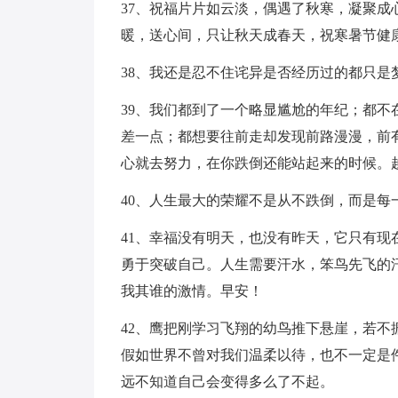
37、祝福片片如云淡，偶遇了秋寒，凝聚
暖，送心间，只让秋天成春天，祝寒暑节健
38、我还是忍不住诧异是否经历过的都只是
39、我们都到了一个略显尴尬的年纪；都
差一点；都想要往前走却发现前路漫漫，前
心就去努力，在你跌倒还能站起来的时候。
40、人生最大的荣耀不是从不跌倒，而是每
41、幸福没有明天，也没有昨天，它只有
勇于突破自己。人生需要汗水，笨鸟先飞的
我其谁的激情。早安！
42、鹰把刚学习飞翔的幼鸟推下悬崖，若
假如世界不曾对我们温柔以待，也不一定是
远不知道自己会变得多么了不起。