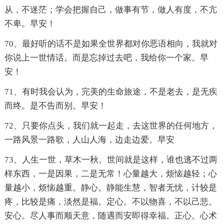
从，不迷茫；学会把握自己，做事有节，做人有度，不亢
不卑。早安！
70、最好听的话不是如果全世界都对你恶语相向，我就对
你说上一世情话。而是忘掉过去吧，我给你一个家。早
安！
71、有时我会认为，完美的生命旅途，不是老去，是无疾
而终。是不告而别。早安！
72、只要你点头，我们就一起走，去这世界的任何地方，
一路风景一路歌，人山人海，边走边爱。早安
73、人生一世，草木一秋。世间就是这样，谁也逃不过两
样东西，一是因果，二是无常！心量越大，烦恼越轻；心
量越小，烦恼越重。静心。静能生慧，智者无忧，计较是
疼，比较是痛，淡然是福。定心。不以物喜，不以己悲。
安心。尽人事而顺天意，随遇而安即得幸福。正心。心术