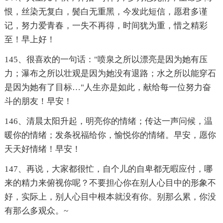
恨，丝染无复白，鬓白无重黑，今发此短信，愿君多谨
记，努力爱青春，一失不再得，时间犹为重，惜之精彩
至！早上好！
145、很喜欢的一句话："喷泉之所以漂亮是因为她有压
力；瀑布之所以壮观是因为她没有退路；水之所以能穿石
是因为她有了目标…"人生亦是如此，献给每一位努力奋
斗的朋友！早安！
146、清晨太阳升起，明亮你的情绪；传达一声问候，温
暖你的情绪；发条祝福给你，愉悦你的情绪。早安，愿你
天天好情绪！早安！
147、再说，大家都很忙，自个儿的自卑都无暇应付，哪
来的精力来俯视你呢？不要担心你在别人心目中的形象不
好，实际上，别人心目中根本就没有你。别那么累，你没
有那么多观众。~