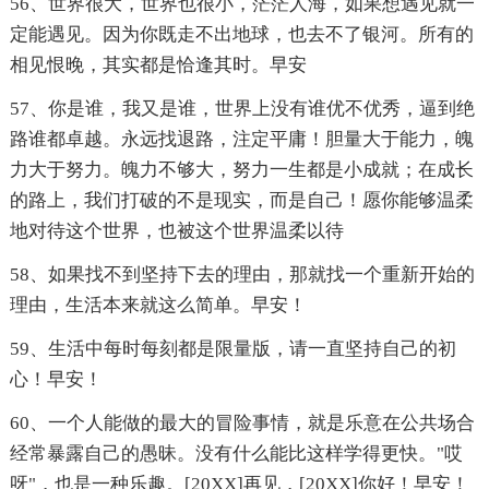
56、世界很大，世界也很小，茫茫人海，如果想遇见就一
定能遇见。因为你既走不出地球，也去不了银河。所有的
相见恨晚，其实都是恰逢其时。早安
57、你是谁，我又是谁，世界上没有谁优不优秀，逼到绝
路谁都卓越。永远找退路，注定平庸！胆量大于能力，魄
力大于努力。魄力不够大，努力一生都是小成就；在成长
的路上，我们打破的不是现实，而是自己！愿你能够温柔
地对待这个世界，也被这个世界温柔以待
58、如果找不到坚持下去的理由，那就找一个重新开始的
理由，生活本来就这么简单。早安！
59、生活中每时每刻都是限量版，请一直坚持自己的初
心！早安！
60、一个人能做的最大的冒险事情，就是乐意在公共场合
经常暴露自己的愚昧。没有什么能比这样学得更快。"哎
呀"，也是一种乐趣。[20XX]再见，[20XX]你好！早安！