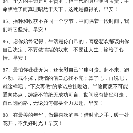
84、个人的生命是可宝贵的，但一代的真理更可宝贵，生
命牺牲了而真理昭然于天下，这死是值得的。早安！
85、播种和收获不在同一个季节，中间隔着一段时间，我
们叫它坚持。早安！
86、愿你始终记得，生活是你自己的，喜怒悲欢都该由你
自己决定，不要做情绪的奴隶，不要让人生，输给了心
情。早安！
87、最怕你碌碌无为，还安慰自己平庸可贵。起不来、跑
不动、戒不掉，懒惰的借口总找不完；算了吧，再说吧，
就这样吧，"下次再做"的承诺总挂嘴边。半途而废不可能
通向终点，踌躇不前绝无成功可言。世间没有捷径可走，
自己选的路，无论如何都要全力以赴。早安！
88、在最美的年华，做最喜欢的事！借时光之手，暖一处
花开，不负好时光！早安！