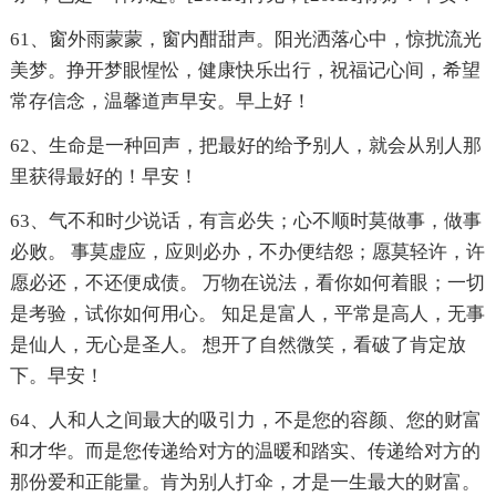
61、窗外雨蒙蒙，窗内酣甜声。阳光洒落心中，惊扰流光
美梦。挣开梦眼惺忪，健康快乐出行，祝福记心间，希望
常存信念，温馨道声早安。早上好！
62、生命是一种回声，把最好的给予别人，就会从别人那
里获得最好的！早安！
63、气不和时少说话，有言必失；心不顺时莫做事，做事
必败。 事莫虚应，应则必办，不办便结怨；愿莫轻许，许
愿必还，不还便成债。 万物在说法，看你如何着眼；一切
是考验，试你如何用心。 知足是富人，平常是高人，无事
是仙人，无心是圣人。 想开了自然微笑，看破了肯定放
下。早安！
64、人和人之间最大的吸引力，不是您的容颜、您的财富
和才华。而是您传递给对方的温暖和踏实、传递给对方的
那份爱和正能量。肯为别人打伞，才是一生最大的财富。