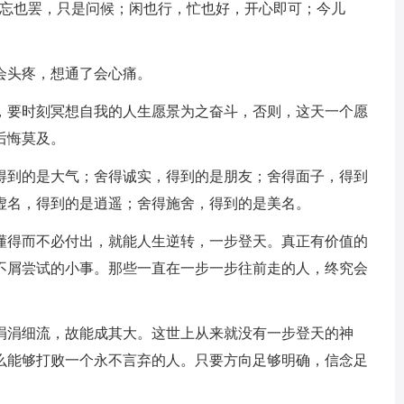
，忘也罢，只是问候；闲也行，忙也好，开心即可；今儿
会头疼，想通了会心痛。
废，要时刻冥想自我的人生愿景为之奋斗，否则，这天一个愿
后悔莫及。
，得到的是大气；舍得诚实，得到的是朋友；舍得面子，得到
虚名，得到的是逍遥；舍得施舍，得到的是美名。
要懂得而不必付出，就能人生逆转，一步登天。真正有价值的
不屑尝试的小事。那些一直在一步一步往前走的人，终究会
避涓涓细流，故能成其大。这世上从来就没有一步登天的神
么能够打败一个永不言弃的人。只要方向足够明确，信念足