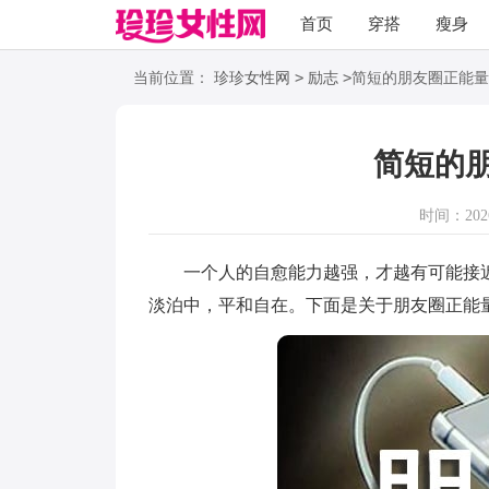
首页
穿搭
瘦身
职场
语录
>
>
当前位置：
珍珍女性网
励志
简短的朋友圈正能量
简短的
时间：2026-
一个人的自愈能力越强，才越有可能接近
淡泊中，平和自在。下面是关于朋友圈正能量