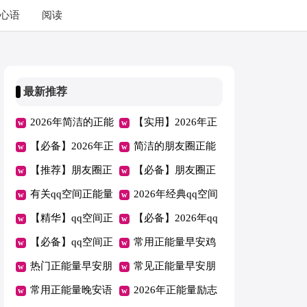
心语
阅读
最新推荐
2026年简洁的正能
【实用】2026年正
量语句集合89句
【必备】2026年正
能量语句集合38句
简洁的朋友圈正能
能量语句39条
【推荐】朋友圈正
量语句合集66条
【必备】朋友圈正
能量语句集合30句
有关qq空间正能量
能量语句80条
2026年经典qq空间
语句集锦66句
【精华】qq空间正
正能量语句汇总65
【必备】2026年qq
能量语句合集88句
【必备】qq空间正
条
空间正能量语句合
常用正能量早安鸡
能量语句汇编98句
热门正能量早安朋
集45句
汤汇总（通用70
常见正能量早安朋
友圈（通用85句）
常用正能量晚安语
句）
友圈汇总（通用80
2026年正能量励志