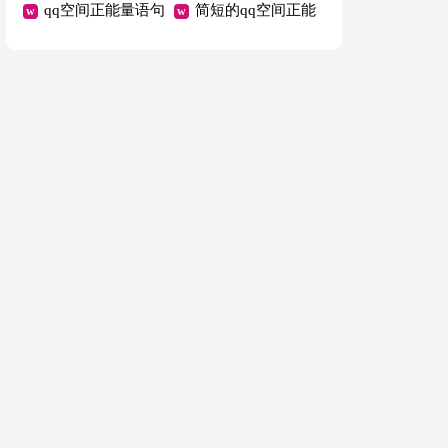
句（通用140句）
qq空间正能量语句
句）
语句锦集89句
简短的qq空间正能
45条
量语句88条