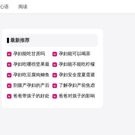
心语
阅读
最新推荐
孕妇能吃甘蔗吗
孕妇能可以喝茶
孕妇吃哪些坚果最
吗?
孕妇能不能吃柠檬
好？
孕妇吃豆腐炖鲫鱼
孕妇安全度夏需避
的作用
剖腹产孕妇的产后
３险
了解孕妇产前焦虑
饮食禁忌是什么
爸爸带孩子的好处
原因
爸爸对孩子的影响
有哪些
有多重要