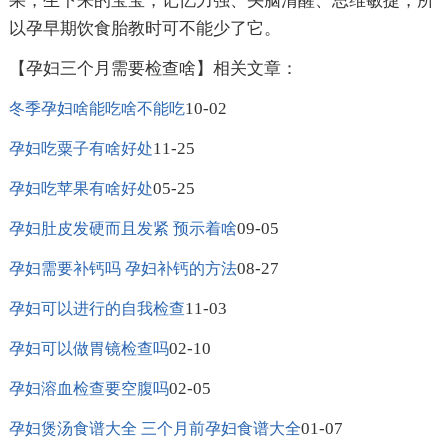
果，生下来的宝宝，记忆力强、头脑清醒、思维敏捷，所
以孕早期饮食胎教时可不能少了它。
【孕妇三个月需要检查啥】相关文章：
10-02
冬季孕妇啥能吃啥不能吃
11-25
孕妇吃粟子有啥好处
05-25
孕妇吃苹果有啥好处
09-05
孕妇肚皮发硬而且发紧 预示着啥
08-27
孕妇需要补钙吗 孕妇补钙的方法
11-03
孕妇可以进行的自我检查
02-10
孕妇可以做胃镜检查吗
02-05
孕妇溶血检查要空腹吗
01-07
孕妇煲汤食谱大全 三个月前孕妇食谱大全