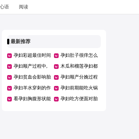
心语
阅读
最新推荐
孕妇彩超最佳时间
孕妇肚子很痒怎么
是多少周
孕妇顺产过程中,
回事
木瓜和榴莲孕妇都
宝宝是自己的爬出
孕妇贫血会影响胎
不能吃
孕妇顺产分娩过程
来的还是母体挤出
儿吗
孕妇羊水穿刺的作
孕妇前期能吃火锅
来的?
用
看孕妇胸腹形状能
吗
孕妇吃方便面对胎
分辨男女吗？
儿有影响吗