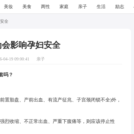
美妆
美食
两性
家庭
亲子
生活
励志
安全
为会影响孕妇安全
04-19 09:00:41
亲子
套吗？
置胎盘、产前出血、有流产征兆、子宫颈闭锁不全)外，
强烈收缩、不正常出血、严重下腹痛等，则应该停止性