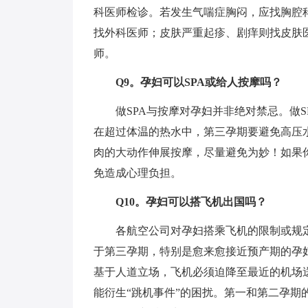
科医师检诊。若发生气喘症胸闷，应找胸腔
找外科医师；皮肤严重起疹、剧痒则找皮肤
师。
Q9。孕妇可以SPA或给人按摩吗？
做SPA与按摩对孕妇并非绝对禁忌。做S
在超过体温的热水中，第三孕期要避免高压
肉的大动作伸展按摩，尽量避免为妙！如果你
免造成心理负担。
Q10。孕妇可以搭飞机出国吗？
各航空公司对孕妇搭乘飞机的限制或规定
于第三孕期，特别是愈来愈接近预产期的孕
基于人道立场，飞机必须迫降至最近的机场
能衍生“跳机事件”的困扰。第一和第二孕