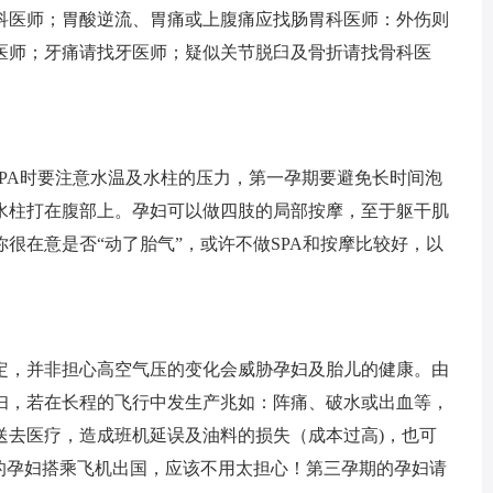
科医师；胃酸逆流、胃痛或上腹痛应找肠胃科医师：外伤则
医师；牙痛请找牙医师；疑似关节脱臼及骨折请找骨科医
PA时要注意水温及水柱的压力，第一孕期要避免长时间泡
水柱打在腹部上。孕妇可以做四肢的局部按摩，至于躯干肌
很在意是否“动了胎气”，或许不做SPA和按摩比较好，以
，并非担心高空气压的变化会威胁孕妇及胎儿的健康。由
妇，若在长程的飞行中发生产兆如：阵痛、破水或出血等，
送去医疗，造成班机延误及油料的损失（成本过高)，也可
期的孕妇搭乘飞机出国，应该不用太担心！第三孕期的孕妇请