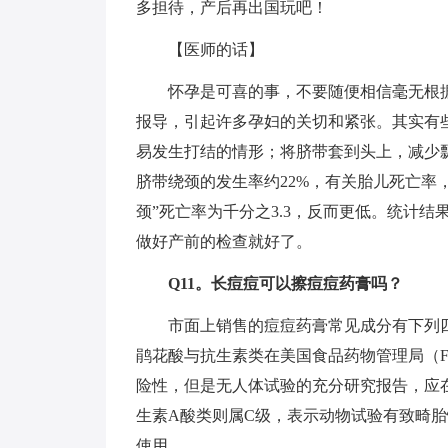
多担待，产后再出国玩吧！
【医师的话】
怀孕是可喜的事，不要随便相信毫无根据的
报导，引起许多孕妇的关切和紧张。其实有
易发生打结的情形；将脐带套到头上，减少
脐带绕颈的发生率约22%，有关胎儿死亡率，
颈”死亡率为千分之3.3，反而更低。统计
做好产前的检查就好了。
Q11。长痘痘可以擦痘痘药膏吗？
市面上销售的痘痘药膏常见成分有下列四
鹃花酸与抗生素类在美国食品药物管理局（F
险性，但是无人体试验的充分研究报告，应
生素A酸类则属C级，表示动物试验有致畸
使用。