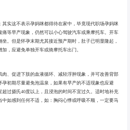
其实这不表示孕妈咪都得待在家中，毕竟现代职场孕妈咪
腹痛等早产现象，仍然可以小心驾驶汽车或乘摩托车。开车
侧坐。但是怀孕末期尤其接近预产期时，肚子已明显隆起，
增加，应避免单独开车或骑摩托车出门。
肉、促进下肢的血液循环、减轻浮肿现象，并可改善背部
怀孕初期尽量避免泡温泉，如果有早产的不适现象也应避
宜超过摄氏40度以上，且浸泡的时间不宜过久。适时地补充
当中如感到任何不适，如：胸闷心悸或呼吸不顺，一定要马