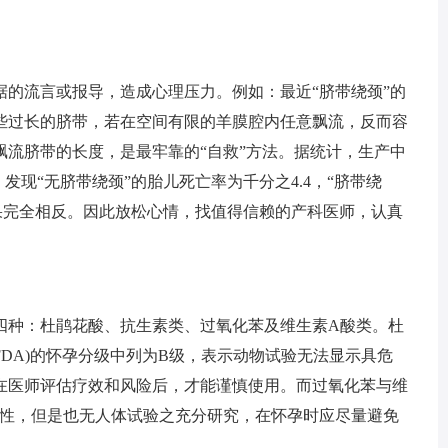
流言或报导，造成心理压力。例如：最近“脐带绕颈”的
些过长的脐带，若在空间有限的羊膜腔内任意飘流，反而容
飘流脐带的长度，是最牢靠的“自救”方法。据统计，生产中
发现“无脐带绕颈”的胎儿死亡率为千分之4.4，“脐带绕
结果完全相反。因此放松心情，找值得信赖的产科医师，认真
种：杜鹃花酸、抗生素类、过氧化苯及维生素A酸类。杜
DA)的怀孕分级中列为B级，表示动物试验无法显示具危
在医师评估疗效和风险后，才能谨慎使用。而过氧化苯与维
胎性，但是也无人体试验之充分研究，在怀孕时应尽量避免