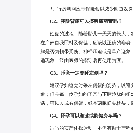
3、行房期间应带保险套以减少阴道发炎
Q2。腰酸背痛可以擦酸痛药膏吗？
妊娠的过程，随着胎儿一天天的长大，准
在产妇自我照料及保健，应该以正确的姿势
解是否为韧带受伤、神经压迫或是早产迹象
适现象，经由医师的指导后再使用为宜。
Q3。睡觉一定要睡左侧吗？
建议孕妇睡觉时采左侧躺的姿势，以避免
象；但是每一位孕妇的子宫与下腔静脉的相
话，可以改成右侧躺，或是两腿间夹枕头，
Q4。怀孕可以游泳或骑健身车吗？
适当的安产体操运动，不但有助于产程的