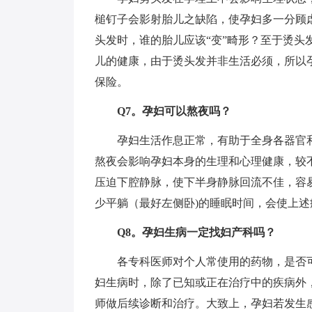
槌钉子会影射胎儿之缺陷，使孕妇多一分顾
头发时，谁的胎儿应该“变”畸形？至于烫
儿的健康，由于烫头发并非生活必须，所以孕
保险。
Q7。孕妇可以熬夜吗？
孕妇生活作息正常，有助于全身各器官和
熬夜会影响孕妇本身的生理和心理健康，较
压迫下腔静脉，使下半身静脉回流不佳，容
少平躺（最好左侧卧)的睡眠时间，会使上述
Q8。孕妇生病一定找妇产科吗？
各专科医师对个人常使用的药物，是否可
妇生病时，除了已知或正在治疗中的疾病外
师做后续诊断和治疗。大致上，孕妇若发生