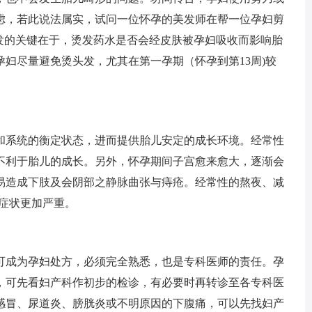
虑，若此说法属实，试问一位怀孕的美发师在帮一位孕妇剪
头发的关键在于，烫发药水是否会经皮肤被孕妇吸收而影响胎
妇尽量避免烫头发，尤其在第一孕期（怀孕到第13周)较
系统的衡定状态，进而提供胎儿安定的成长环境。经常性
不利于胎儿的成长。另外，怀孕期间子宫愈来愈大，逐渐会
易造成下肢及会阴部之静脉曲张与痔疮。经常性的熬夜、减
症状更加严重。
成为孕妇处方，必须完全熟悉，也是专科医师的责任。孕
，可先看妇产科作初步的检诊，有必要时再转诊至各专科医
感冒、尿道炎、膀胱炎或不明原因的下腹痛，可以先找妇产