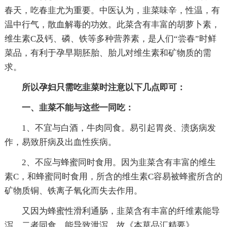
春天，吃春韭尤为重要。中医认为，韭菜味辛，性温，有
温中行气，散血解毒的功效。此菜含有丰富的胡萝卜素，
维生素C及钙、磷、铁等多种营养素，是人们“尝春”时鲜
菜品，有利于孕早期胚胎、胎儿对维生素和矿物质的需
求。
所以孕妇只需吃韭菜时注意以下几点即可：
一、韭菜不能与这些一同吃：
1、不宜与白酒，牛肉同食。易引起胃炎、溃疡病发
作，易致肝病及出血性疾病。
2、不应与蜂蜜同时食用。因为韭菜含有丰富的维生
素C，和蜂蜜同时食用，所含的维生素C容易被蜂蜜所含的
矿物质铜、铁离子氧化而失去作用。
又因为蜂蜜性滑利通肠，韭菜含有丰富的纤维素能导
泻，二者同食，能导致泄泻。故《本草品汇精要》