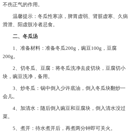
不伤正气的作用。
温馨提示：冬瓜性寒凉，脾胃虚弱、肾脏虚寒、久病
滑泄、阳虚肢冷者忌食。
二、冬瓜汤
1、准备材料：准备冬瓜200g，豌豆100g，豆腐
200g。
2、切冬瓜、豆腐：将冬瓜洗净去皮切块，豆腐切小
块，豌豆洗净，备用。
3、炒冬瓜：锅中倒入少许底油，倒入冬瓜块翻炒一
会儿。
4、加清水：随后倒入豌豆和豆腐块，倒入清水没过
菜。
5、煮开：待水煮开后，再煮两分钟即可关火。