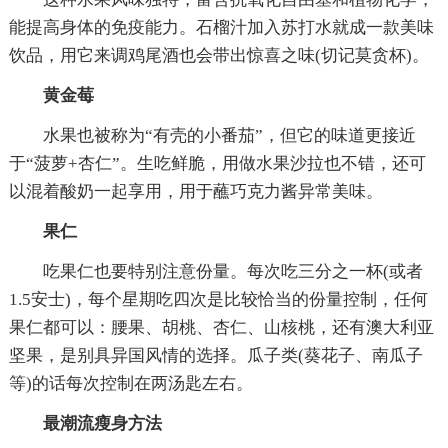
能提高身体的免疫能力。石榴汁加入苏打水就成一款美味
饮品，用它来调鸡尾酒也会带出惊喜之味(切记莫贪杯)。
黄金莓
水果也被称为“有壳的小番茄”，但它的味道更接近
于“菠萝+杏仁”。生吃鲜脆，用做水果沙拉也不错，还可
以混着酸奶一起享用，用于蘸巧克力酱异常美味。
果仁
吃果仁也要特别注意份量。每次吃三分之一杯(或者
1.5安士)，每个星期吃四次是比较恰当的份量控制，任何
果仁都可以：腰果、胡桃、杏仁、山核桃，还有澳大利亚
坚果，是别具异国风情的选择。瓜子类(葵花子、南瓜子
等)的话每次控制在两汤匙左右。
最潮流瘦身方法