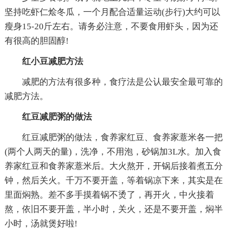
坚持吃虾仁烩冬瓜，一个月配合适量运动(步行)大约可以
瘦身15-20斤左右。请务必注意，不要食用虾头，因为还
有很高的胆固醇!
红小豆减肥方法
减肥的方法有很多种，食疗法是公认最安全最可靠的
减肥方法。
红豆减肥粥的做法
红豆减肥粥的做法，食养家红豆、食养家薏米各一把
(两个人两天的量)，洗净，不用泡，砂锅加3L水。加入食
养家红豆和食养家薏米后。大火熬开，开锅后接着煮五分
钟，然后关火。千万不要开盖，等着锅凉下来，其实是在
里面焖熟。差不多手摸着锅不烫了，再开火，中火接着
熬，依旧不要开盖，半小时，关火，还是不要开盖，焖半
小时，汤就煲好啦!