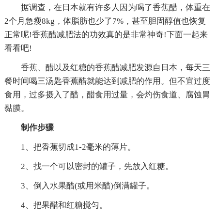
据调查，在日本就有许多人因为喝了香蕉醋，体重在
2个月急瘦8kg，体脂肪也少了7%，甚至胆固醇值也恢复
正常呢!香蕉醋减肥法的功效真的是非常神奇!下面一起来
看看吧!
香蕉、醋以及红糖的香蕉醋减肥发源自日本，每天三
餐时间喝三汤匙香蕉醋就能达到减肥的作用。但不宜过度
食用，过多摄入了醋，醋食用过量，会灼伤食道、腐蚀胃
黏膜。
制作步骤
1、把香蕉切成1-2毫米的薄片。
2、找一个可以密封的罐子，先放入红糖。
3、倒入水果醋(或用米醋)倒满罐子。
4、把果醋和红糖搅匀。