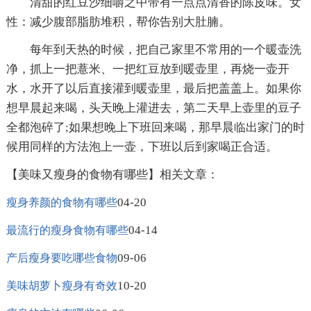
清甜的红豆沙细嚼之中带有一点点清香的陈皮味。女
性：减少腹部脂肪堆积，帮你告别大肚腩。
每年到天热的时候，把自己家里不常用的一个暖壶洗
净，抓上一把薏米、一把红豆放到暖壶里，再烧一壶开
水，水开了以后直接灌到暖壶里，最后把盖盖上。如果你
想早晨起来喝，头天晚上灌进去，第二天早上壶里的豆子
全都泡碎了;如果想晚上下班回来喝，那早晨临出家门的时
候用同样的方法泡上一壶，下班以后到家喝正合适。
【美味又瘦身的食物有哪些】相关文章：
04-20
瘦身养颜的食物有哪些
04-14
最流行的瘦身食物有哪些
09-06
产后瘦身要吃哪些食物
10-20
美味胡萝卜瘦身有奇效