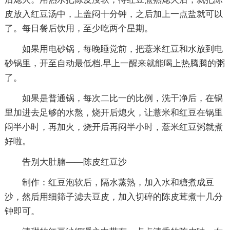
皮放入红豆汤中，上盖闷十分钟，之后加上一点盐就可以
了。每日餐后饮用，至少吃两个星期。
如果用电砂锅，每晚睡觉前，把薏米红豆和水放到电
砂锅里，开至自动最低档,早上一醒来就能喝上热腾腾的粥
了。
如果是普通锅，每次二比一的比例，洗干净后，在锅
里加进去足够的水熬，烧开后熄火，让薏米和红豆在锅里
闷半小时，再加火，烧开后再闷半小时，薏米红豆粥就煮
好啦。
告别大肚腩——陈皮红豆沙
制作：红豆泡软后，隔水蒸熟，加入水和糖煮成豆
沙，然后用细筛子滤去豆皮，加入切碎的陈皮茸煮十几分
钟即可。