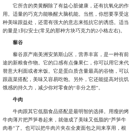
它所含的类黄酮除了有益心脏健康，还有抗氧化的作
用。适量的巧克力能唤醒大脑机能。当然，你想要享受这
种美味跟益处，还需有强大的意志来抵抗它的诱惑。适当
的量是1到2安士(常见的那种方块巧克力的2小格左右)。
藜谷
藜谷原产南美洲安第斯山区，营养丰富，是一种有前
途的新粮食作物。它的口感有点像果仁，你可以用它来代
替意大利面或者米饭。它是蛋白质含量最高的谷物，可以
跟蔬菜搭配，美味又容易吃饱。另外，它还能提高对抗饥
饿感的持久力，减少你对零食的“非分之想”。
牛肉
牛肉跟其它低脂食品搭配是最明智的选择。用瘦的烤
牛肉薄片把芦笋卷起来，就做成了美味又低脂的“芦笋牛
肉卷”了。也可以把牛肉片夹在全麦面包之间来享用，根