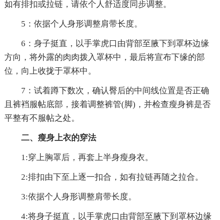
如有排扣或拉链，请依个人舒适度同步调整。
5：依据个人身形调整肩带长度。
6：身子挺直，以手掌虎口由背部至腋下到罩杯边缘
方向，将外露的肉肉拨入罩杯中，最后将宣布下缘的部
位，向上收拢于罩杯中。
7：试着蹲下数次，确认臀后的中间线位置是否正确
且裤裆服帖底部，接着调整裤管(脚)，并检查瘦身裤是否
平整有不服帖之处。
二、瘦身上衣的穿法
1:穿上胸罩后，再套上半身瘦身衣。
2:排扣由下至上逐一扣合，如有拉链再随之拉合。
3:依据个人身形调整肩带长度。
4:将身子挺直，以手掌虎口由背部至腋下到罩杯边缘