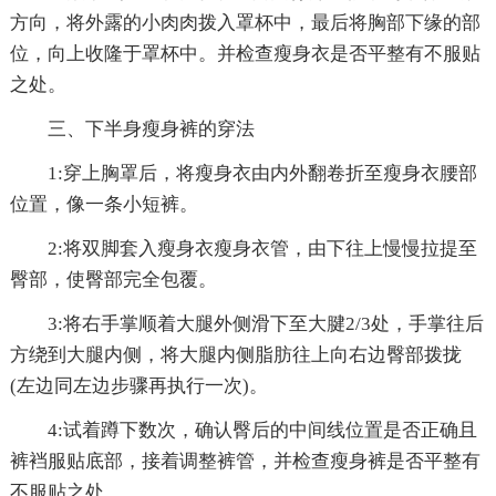
方向，将外露的小肉肉拨入罩杯中，最后将胸部下缘的部
位，向上收隆于罩杯中。并检查瘦身衣是否平整有不服贴
之处。
三、下半身瘦身裤的穿法
1:穿上胸罩后，将瘦身衣由内外翻卷折至瘦身衣腰部
位置，像一条小短裤。
2:将双脚套入瘦身衣瘦身衣管，由下往上慢慢拉提至
臀部，使臀部完全包覆。
3:将右手掌顺着大腿外侧滑下至大腱2/3处，手掌往后
方绕到大腿内侧，将大腿内侧脂肪往上向右边臀部拨拢
(左边同左边步骤再执行一次)。
4:试着蹲下数次，确认臀后的中间线位置是否正确且
裤裆服贴底部，接着调整裤管，并检查瘦身裤是否平整有
不服贴之处。