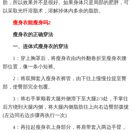
肪，所以效果并不是很好。如果身体只是局部的肥胖，可
以采取光纤溶脂术，溶解掉体内多余的脂肪。
瘦身衣能瘦身吗2
瘦身衣的正确穿法
一、连体式瘦身衣的穿法
1：穿上胸罩后，将瘦身衣由内外翻卷折至瘦身衣腰
部位置，像一条小短裤。
2：将双脚套入瘦身衣裤管，由下往上慢慢拉提至臀
部，使臀部完全包覆。
3：将右手掌顺着大腿外侧滑下至大腿2/3处，手掌往
后方绕到大腿内侧，将大腿内侧脂肪往上向右边臀部拨拢
(左边同右边步骤再执行一次)
4：再拉起瘦身衣上身部分，将肩带套入两边手臂，