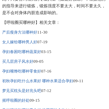
的指导来进行锻炼，锻炼强度不要太大，时间不要太久，
是不会对身体内脏造成影响的。
【呼啦圈买哪种好】相关文章：
11-30
产后瘦身方法哪种好
07-19
女人嫁给哪种男人好
03-15
孕妇春困吃哪种蔬菜好
09-05
买几层房子风水好
07-16
孕妇嘴馋吃哪种零食好
09-11
初秋孕妇吃什么水果好 哪种水果适合孕妇
07-12
梦见买枕头是好兆头吧
09-15
摇呼啦圈的好处