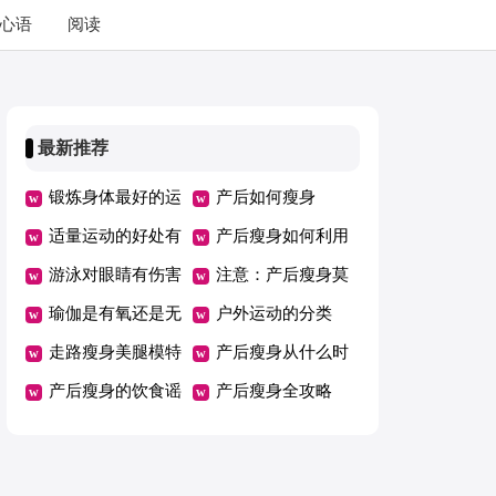
心语
阅读
最新推荐
锻炼身体最好的运
产后如何瘦身
动方式
适量运动的好处有
产后瘦身如何利用
哪些
游泳对眼睛有伤害
经络减肥
注意：产后瘦身莫
吗
瑜伽是有氧还是无
忘健康
户外运动的分类
氧运动
走路瘦身美腿模特
产后瘦身从什么时
般的身材
产后瘦身的饮食谣
候开始 产后怎么
产后瘦身全攻略
言并不可靠
健康控制体重