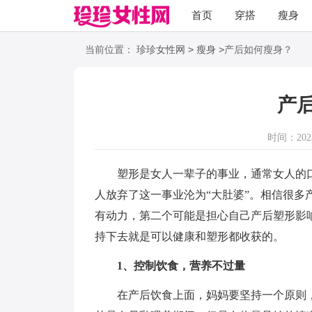
首页
穿搭
瘦身
职场
语录
>
>
当前位置：
珍珍女性网
瘦身
产后如何瘦身？
产
时间：2023-
塑形是女人一辈子的事业，通常女人的口号
人放弃了这一事业沦为“大肚婆”。相信很多
有动力，第二个可能是担心自己产后塑形影
持下去就是可以健康和塑形都收获的。
1、控制饮食，营养不过量
在产后饮食上面，妈妈要坚持一个原则，