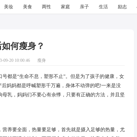
美妆
美食
两性
家庭
亲子
生活
励志
后如何瘦身？
09-20 10:00:46
瘦身
都是“生命不息，塑形不止”。但是为了孩子的健康，女
产后妈妈都是呼喊塑形千万遍，身体不动弹的吧!一来是没
响母乳，妈妈们不要心有余悸，只要有正确的方法，并且坚
营养要全面，热量要足够，首先就是摄入足够的热量，尤