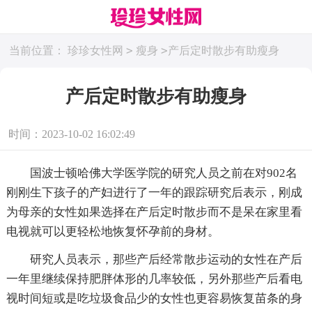
>
>
当前位置：
珍珍女性网
瘦身
产后定时散步有助瘦身
产后定时散步有助瘦身
时间：2023-10-02 16:02:49
国波士顿哈佛大学医学院的研究人员之前在对902名
刚刚生下孩子的产妇进行了一年的跟踪研究后表示，刚成
为母亲的女性如果选择在产后定时散步而不是呆在家里看
电视就可以更轻松地恢复怀孕前的身材。
研究人员表示，那些产后经常散步运动的女性在产后
一年里继续保持肥胖体形的几率较低，另外那些产后看电
视时间短或是吃垃圾食品少的女性也更容易恢复苗条的身