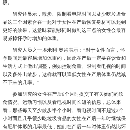
段。
研究还显示，散步、限制看电视时间以及少吃垃圾食
品这三个因素合在一起对于女性在产后恢复身材可以起到
更好的效果，这意味着能够同时做到这三点的女性会最容
易减掉怀孕时增加的体重。
研究人员之一埃米利·奥肯表示：“对于女性而言，怀
孕期间是最容易增加体重的，因此在产后一定要在饮食和
生活方式上做出调整，例如控制食量、限制看电视的时间
以及多外出散步，这样就可以降低女性在产后体重仍然减
不下来的几率。”
参加研究的女性在产后6个月时提交了有关她们的饮
食情况、运动习惯以及看电视时间长短的信息，总体来
看，那些每天至少散步半个小时、看电视时间不超过2个
小时而且几乎很少吃垃圾食品的女性在产后一年时继续保
有肥胖体形的几率最低，她们在产后一年时体重仍然比怀