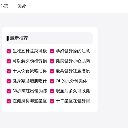
心语
阅读
最新推荐
生吃五种蔬菜可极
孕妇健身操的注意
速瘦身
可以解决劲椎劳损
事项
健美健身小心肌肉
的健身操
十大饮食策略助你
拉伤
最具健身狂魔潜质
冬季瘦身
健身减脂增肌吃什
的星座
OL的六分钟美体
么
50岁陈红出镜为陈
健身操
献血后多久可以健
凯歌庆生身段仍像
在健身房哪些星座
身
十二星座在健身房
20岁少女健身真的
男最喜欢猛练肌肉
最反感哪些行为
能够年青