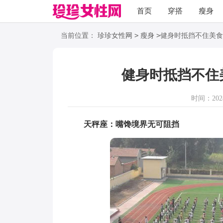
首页
穿搭
瘦身
职场
语录
>
>
当前位置：
珍珍女性网
瘦身
健身时抵挡不住美食
健身时抵挡不住
时间：2024-
天秤座：嘴馋境界无可阻挡