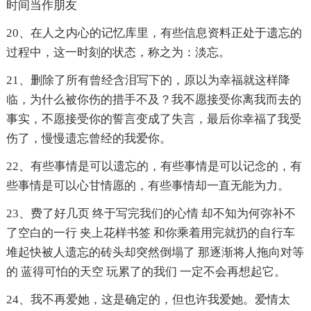
时间当作朋友
20、在人之内心的记忆库里，有些信息资料正处于遗忘的
过程中，这一时刻的状态，称之为：淡忘。
21、删除了所有曾经含泪写下的，原以为幸福就这样降
临，为什么被你伤的措手不及？我不愿接受你离我而去的
事实，不愿接受你的誓言变成了失言，最后你幸福了我受
伤了，慢慢遗忘曾经的我爱你。
22、有些事情是可以遗忘的，有些事情是可以记念的，有
些事情是可以心甘情愿的，有些事情却一直无能为力。
23、费了好几页 终于写完我们的心情 却不知为何弥补不
了空白的一行 夹上花样书签 和你乘着用完就扔的自行车
堆起快被人遗忘的砖头却突然倒塌了 那逐渐将人拖向对等
的 蓝得可怕的天空 玩累了的我们 一定不会再想起它。
24、我不再爱她，这是确定的，但也许我爱她。爱情太