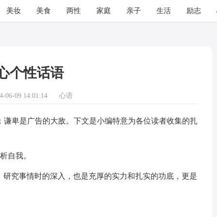
美妆
美食
两性
家庭
亲子
生活
励志
心个性话语
06-09 14:01:14
心语
谦卑是广告的大敌。下文是小编特意为各位读者收集的扎
剖析自我。
远，研究事情时的深入，也是充厚的实力和扎实的功底，更是