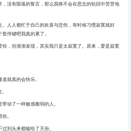
离开，没有陨落的誓言，那么我将不会在思念的轮回中苦苦地
会走。人人都忙于自己的欢喜与悲伤，有时候习惯寂寞就好
个暂停键吧我真的累了。
我爱你，但渐渐发现，其实我只是太寂寞了。原来，爱是寂寞
难道就真的会快乐。
生。
是带动了一样敏感脆弱的人。
陪你。
不过到头来都输给了天份。