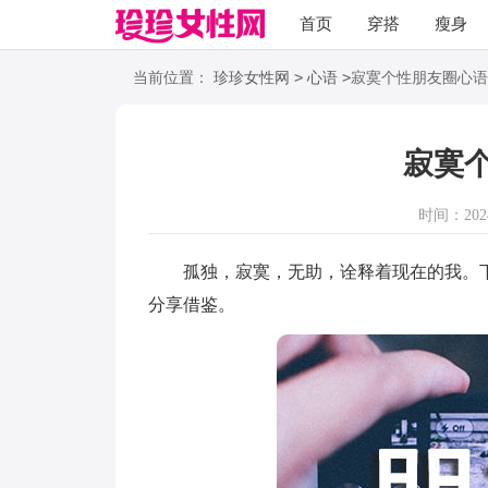
首页
穿搭
瘦身
职场
语录
>
>
当前位置：
珍珍女性网
心语
寂寞个性朋友圈心语
寂寞
时间：2024-
孤独，寂寞，无助，诠释着现在的我。下
分享借鉴。