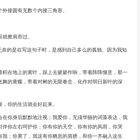
个外接圆有无数个内接三角形。
。
眼就擦肩而过。
，无奈的是在写这句子时，是感到自己多么的孤独。因为我知
些堆积在地上的黄叶，踩上去簌簌作响，带着阵阵惬意，那一
飞舞的黄蝶，带着对树的无限眷念，化作对明日新叶的深
候，你的生活就会好起来。
我会在你身后默默地注视；我爱你，无须华丽的词藻表达，我
时伴你左右呵护你；你有你的天空，你有你的风雨，你哭
有我；你累了，我这有你栖息的肩膀，和你一齐融入这生