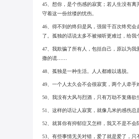
45、想你，是个伤感的寂寞；若人生没有
守着这一份丝缕的忧伤。
46、得不到的终归是风，强留千百次终究
了。孤独的话说太多不被倾听更难过，给我
47、我欺骗了所有人，包括自己，原以为
撒的谎……
48、孤独是一种生活。人人都难以逃脱。
49、一个人太久会不会很寂寞，两个人牵手
50、我没有大风与烈酒，只有万劫不复痛欲
51、这样的话让人寂寞，就像几米的感伤总
52、就算你有抑郁症又怎样，我又不是不会
53、有些事情无关对错，爱了就是爱了，只