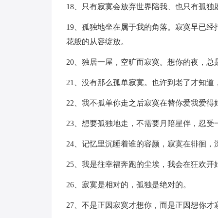
18、只有寂寞会放弃世界陪我、也只有孤
19、孤独地坐在属于我的角落。寂寞早已
花般的从容绽放。
20、独居一屋，空旷而寂寞。想你的夜，总
21、没有那么孤单寂寞。也许到老了才知道
22、我不孤单你走之后寂寞在替你爱我爱得
23、想要孤独地走，不需要月陪星伴，忍受
24、记忆里沉睡着谁的容颜，寂寞在徘徊，
25、我是往幸福奔跑的尘埃，我会在狂欢开
26、寂寞是相对的，孤独是绝对的。
27、不是正因寂寞才想你，而是正因想你