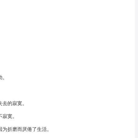
助。
失去的寂寞。
不寂寞。
因为折磨而厌倦了生活。