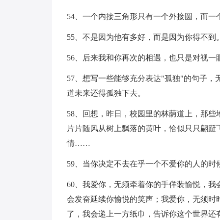
54、一个内接三角形只有一个外接圆，而一
55、不是因为他有多好，而是因为你得不到
56、后来我和你再次的相遇，也只是对视一
57、想写一些能够充分表达"孤独"的句子
道未来还得孤独下去。
58、回想，昨日，校园里的林荫道上，那
片片随风从树上飘落的黄叶，恰似只只翩跹
情……
59、当你决定不去在乎一个不爱你的人的时
60、我爱你，无须牵着你的手佯装愉悦，
会发奋延续你愉悦的笑声；我爱你，无须时
了，我会递上一方纸巾，告诉你这个世界还