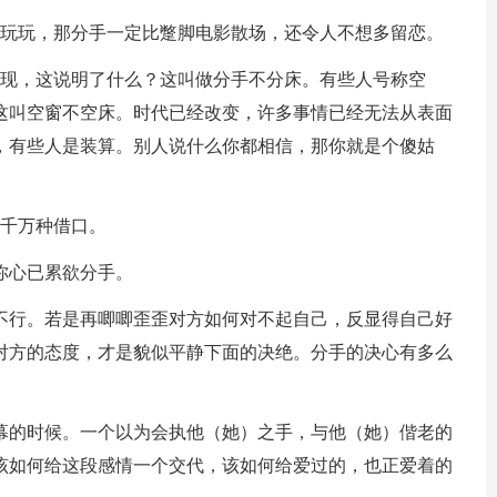
便玩玩，那分手一定比蹩脚电影散场，还令人不想多留恋。
出现，这说明了什么？这叫做分手不分床。有些人号称空
这叫空窗不空床。时代已经改变，许多事情已经无法从表面
，有些人是装算。别人说什么你都相信，那你就是个傻姑
出千万种借口。
你心已累欲分手。
也不行。若是再唧唧歪歪对方如何对不起自己，反显得自己好
对方的态度，才是貌似平静下面的决绝。分手的决心有多么
落幕的时候。一个以为会执他（她）之手，与他（她）偕老的
该如何给这段感情一个交代，该如何给爱过的，也正爱着的