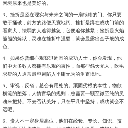
困境原来也是美好的。
3、挫折是竖在现实与未来之间的一扇纸糊的门。你只要
敢于捅破，前方的路便天宽地阔。挫折是蹲在成功门前的
看家犬，怯弱的人逃得越急，它便追你越紧；挫折是火焰
熊熊的炼狱，灵魂在挫折中涅磐，就会显露出金子般的成
色。
4、如果你曾细心观察过周围的成功人士，你会发现，他
们中大多数人都拥有乐观的秉性，而那些怨天尤人，吹毛
求疵的人通常最容易陷入平庸无为的沮丧境地。
5、审视，反省，总会有用处的。顽固劣根的本性，物欲
横流的堕落，人情官场的规则，总需要一颗至微至纯的灵
魂来把持。不去否认美好，只在平凡中坚持，成功就会不
远吧。
6、贵人不一定身居高位，他们在经验、专长、知识、技