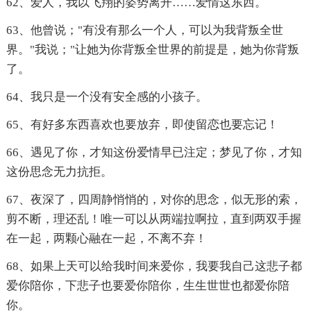
62、爱人，我以飞翔的姿势离开……爱情这东西。
63、他曾说；"有没有那么一个人，可以为我背叛全世
界。"我说；"让她为你背叛全世界的前提是，她为你背叛
了。
64、我只是一个没有安全感的小孩子。
65、有好多东西喜欢也要放弃，即使留恋也要忘记！
66、遇见了你，才知这份爱情早已注定；梦见了你，才知
这份思念无力抗拒。
67、夜深了，四周静悄悄的，对你的思念，似无形的索，
剪不断，理还乱！唯一可以从两端拉啊拉，直到两双手握
在一起，两颗心融在一起，不离不弃！
68、如果上天可以给我时间来爱你，我要我自己这悲子都
爱你陪你，下悲子也要爱你陪你，生生世世也都爱你陪
你。