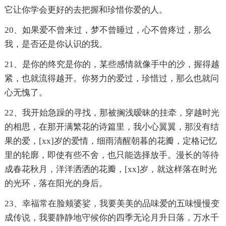
它让你学会更好的去把握和珍惜你爱的人。
20、如果爱不曾来过，梦不曾睡过，心不曾疼过，那么
我，是否还是你认识的我。
21、是你的终究是你的，某些感情就像手中的沙，握得越
紧，也就流得越开。你努力的爱过，珍惜过，那么也就问
心无愧了。
22、我开始急躁的寻找，那被搁浅暧昧的挂牵，穿越时光
的相思，在那开满繁花的诗篇里，我小心翼翼，那没有结
果的爱，[xx]岁的爱情，细雨清醒朝暮的花瓣，定格记忆
里的轮廓，即使有些不舍，也只能选择放手。漫长的等待
成春花秋月，洋洋洒洒的花瓣，[xx]岁，就这样落在时光
的光环，落在阳光的身后。
23、幸福常在脸颊婆娑，我要美美的品味爱的五味慢慢变
成传说，我要静静地守候你的四季无论月升日落，万水千