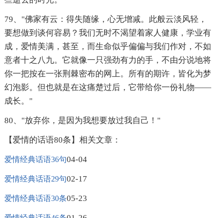
79、"佛家有云：得失随缘，心无增减。此般云淡风轻，
要想做到谈何容易？我们无时不渴望着家人健康，学业有
成，爱情美满，甚至，而生命似乎偏偏与我们作对，不如
意者十之八九。它就像一只强劲有力的手，不由分说地将
你一把按在一张荆棘密布的网上。所有的期许，皆化为梦
幻泡影。但也就是在这痛楚过后，它带给你一份礼物——
成长。"
80、"放弃你，是因为我想要放过我自己！"
【爱情的话语80条】相关文章：
04-04
爱情经典话语36句
02-17
爱情经典话语29句
05-23
爱情经典话语30条
01-26
爱情经典话语46条