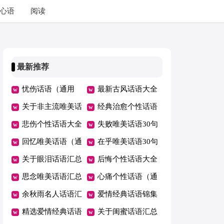
心语
阅读
最新推荐
忧伤话语（通用
最新古风话语大全
100句）
关于非主流唯美话
（精选50句）
经典治愈个性话语
语大全50句精选
悲伤个性话语大全
汇总50句精选
失败唯美话语30句
70句精选
回忆唯美话语（通
在乎唯美话语30句
用70句）
关于眼泪话语汇总
精选
后悔个性话语大全
70句精选
思念唯美话语汇总
（通用90句）
心痛个性话语（通
60句精选
余秋雨名人话语汇
用40句）
爱情经典话语锦集
总100句
精选爱情经典话语
79条
关于闺蜜话语汇总