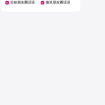
44条
目标朋友圈话语
80句
微笑朋友圈话语