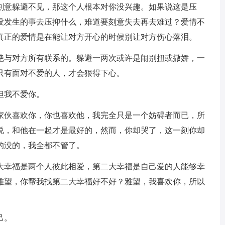
下刻意躲避不见，那这个人根本对你没兴趣。如果说这是压
没发生的事去压抑什么，难道要刻意失去再去难过？爱情不
真正的爱情是在能让对方开心的时候别让对方伤心落泪。
断绝与对方所有联系的。躲避一两次或许是闹别扭或撒娇，一
只有面对不爱的人，才会狠得下心。
但我不爱你。
那家伙喜欢你，你也喜欢他，我完全只是一个妨碍者而已，所
说，和他在一起才是最好的，然而，你却哭了，这一刻你却
的没的，我全都不管了。
一大幸福是两个人彼此相爱，第二大幸福是自己爱的人能够幸
雅望，你帮我找第二大幸福好不好？雅望，我喜欢你，所以
己。