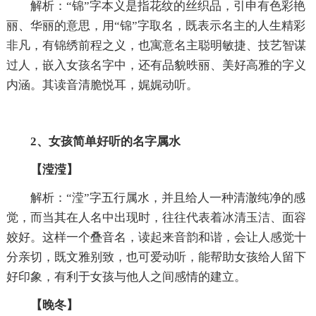
解析：“锦”字本义是指花纹的丝织品，引申有色彩艳
丽、华丽的意思，用“锦”字取名，既表示名主的人生精彩
非凡，有锦绣前程之义，也寓意名主聪明敏捷、技艺智谋
过人，嵌入女孩名字中，还有品貌昳丽、美好高雅的字义
内涵。其读音清脆悦耳，娓娓动听。
2、女孩简单好听的名
字属水
【滢滢】
解析：“滢”字五行属水，并且给人一种清澈纯净的感
觉，而当其在人名中出现时，往往代表着冰清玉洁、面容
姣好。这样一个叠音名，读起来音韵和谐，会让人感觉十
分亲切，既文雅别致，也可爱动听，能帮助女孩给人留下
好印象，有利于女孩与他人之间感情的建立。
【晚冬】