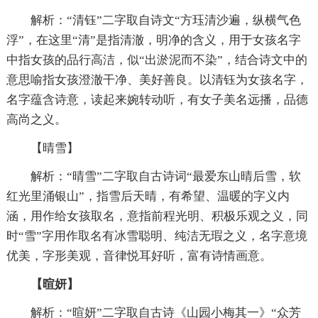
解析：“清钰”二字取自诗文“方珏清沙遍，纵横气色
浮”，在这里“清”是指清澈，明净的含义，用于女孩名字
中指女孩的品行高洁，似“出淤泥而不染”，结合诗文中的
意思喻指女孩澄澈干净、美好善良。以清钰为女孩名字，
名字蕴含诗意，读起来婉转动听，有女子美名远播，品德
高尚之义。
【晴雪】
解析：“晴雪”二字取自古诗词“最爱东山晴后雪，软
红光里涌银山”，指雪后天晴，有希望、温暖的字义内
涵，用作给女孩取名，意指前程光明、积极乐观之义，同
时“雪”字用作取名有冰雪聪明、纯洁无瑕之义，名字意境
优美，字形美观，音律悦耳好听，富有诗情画意。
【暄妍】
解析：“暄妍”二字取自古诗《山园小梅其一》“众芳