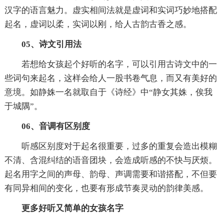
汉字的语言魅力。虚实相间法就是虚词和实词巧妙地搭配
起名，虚词以柔，实词以刚，给人古韵古香之感。
05、诗文引用法
若想给女孩起个好听的名字，可以引用古诗文中的一
些词句来起名，这样会给人一股书卷气息，而又有美好的
意境。如静姝一名就取自于《诗经》中“静女其姝，俟我
于城隅”。
06、音调有区别度
听感区别度对于起名很重要，过多的重复会造出模糊
不清、含混纠结的语音团块，会造成听感的不快与厌烦。
起名用字之间的声母、韵母、声调需要和谐搭配，不但要
有同异相间的变化，也要有形成节奏灵动的韵律美感。
更多好听又简单的女孩名字