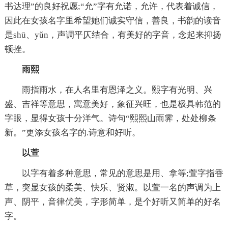
书达理”的良好祝愿;“允”字有允诺，允许，代表着诚信，
因此在女孩名字里希望她们诚实守信，善良，书韵的读音
是shū、yǔn，声调平仄结合，有美好的字音，念起来抑扬
顿挫。
雨熙
雨指雨水，在人名里有恩泽之义。熙字有光明、兴
盛、吉祥等意思，寓意美好，象征兴旺，也是极具韩范的
字眼，显得女孩十分洋气。诗句“熙熙山雨霁，处处柳条
新。”更添女孩名字的.诗意和好听。
以萱
以字有着多种意思，常见的意思是用、拿等;萱字指香
草，突显女孩的柔美、快乐、贤淑。以萱一名的声调为上
声、阴平，音律优美，字形简单，是个好听又简单的好名
字。