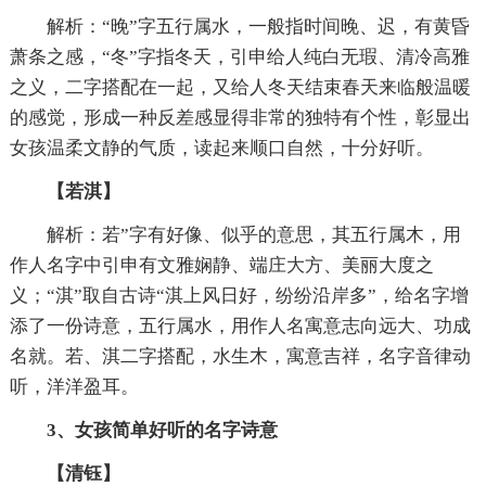
解析：“晚”字五行属水，一般指时间晚、迟，有黄昏
萧条之感，“冬”字指冬天，引申给人纯白无瑕、清冷高雅
之义，二字搭配在一起，又给人冬天结束春天来临般温暖
的感觉，形成一种反差感显得非常的独特有个性，彰显出
女孩温柔文静的气质，读起来顺口自然，十分好听。
【若淇】
解析：若”字有好像、似乎的意思，其五行属木，用
作人名字中引申有文雅娴静、端庄大方、美丽大度之
义；“淇”取自古诗“淇上风日好，纷纷沿岸多”，给名字增
添了一份诗意，五行属水，用作人名寓意志向远大、功成
名就。若、淇二字搭配，水生木，寓意吉祥，名字音律动
听，洋洋盈耳。
3、女孩简单好听的名字
诗意
【清钰】