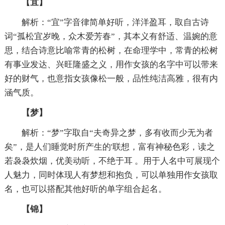
【宜】
解析：“宜”字音律简单好听，洋洋盈耳，取自古诗
词“孤松宜岁晚，众木爱芳春”，其本义有舒适、温婉的意
思，结合诗意比喻常青的松树，在命理学中，常青的松树
有事业发达、兴旺隆盛之义，用作女孩的名字中可以带来
好的财气，也意指女孩像松一般，品性纯洁高雅，很有内
涵气质。
【梦】
解析：“梦”字取自“夫奇异之梦，多有收而少无为者
矣”，是人们睡觉时所产生的'联想，富有神秘色彩，读之
若袅袅炊烟，优美动听，不绝于耳 。用于人名中可展现个
人魅力，同时体现人有梦想和抱负，可以单独用作女孩取
名，也可以搭配其他好听的单字组合起名。
【锦】