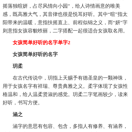
摇落独暄妍，占尽风情向小园”，给人诗情画意的唯美
感，既高雅大气，其音律也很是悦耳好听。其中“暄”指太
阳带来的温暖，意指扶摇直上、前程似锦之义，而“妍”字
则意指女孩容貌昳丽，二字搭配一起很适合女孩取名用。
女孩简单好听的名字单字2
女孩简单好听的名字
玥柔
在古代传说中，玥指上天赐予有德圣皇的一颗神珠，
用于女孩名字有祥瑞、尊贵典雅之义。柔字体现了女孩性
格温和，给人温柔贤淑的感觉。玥柔二字笔画较少，读来
好听，书写方便。
涵之
涵字的意思有包容、包含，多指人有修养、有涵养，