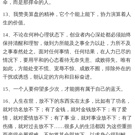
伞，而是那撑伞的人。
13、我赞美算盘的精神，它个个能上能下，协力演算着人
生的价值。
14、不论在何种心理状态下，创业者内心深处都必须始终
保持清醒和理智，做到力所能及之事全力以赴，力所不及
之事泰然处之。面对任何事情、任何结果，在人力已尽的
情况下，要用平和的心态看待无奈失意、成败得失。唯有
如此，方能处变不慌、宠辱不惊、成败不囿，排除外在的
干扰或诱惑，朝认定的方向和目标奋进。
15、一个人要仰望多少次，才能拥有属于自己的蓝天。
16、人生在世，放不下的东西实在太多，比如有了功名，
就对功名放不 下；有了金钱，就对金钱放不下；有了爱
情，就对爱情放不下；有了事 业，就对事业放不下；有了
伤痛，就对过去放不下……很多人的生活都因 为这些重担
而变得步履艰难，不如将其全部放下，以求身心得到解