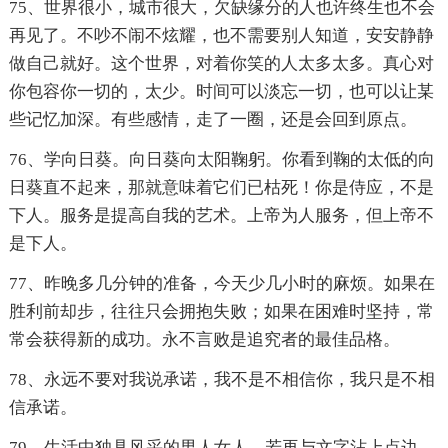
75、世界很小，城市很大，欠缺缘分的人也许终生也不会
再见了。不吵不闹不炫耀，也不需要别人知道，安安静静
做自己就好。这个世界，对着你笑的人太多太多。真心对
你包容你一切的，太少。时间可以淡忘一切，也可以让某
些记忆加深。有些感情，走了一圈，还是会回到原点。
76、学向日葵。向日葵向太阳鞠躬。你看到鞠的太低的向
日葵直不起来，那就意味着它们已枯死！你是侍应，不是
下人。服务是提高自我的艺术。上帝为人服务，但上帝不
是下人。
77、昨晚多几分钟的准备，今天少几小时的麻烦。如果在
胜利前却步，往往只会拥抱失败；如果在困难时坚持，常
常会获得新的成功。永不言败是追究者的最佳品格。
78、永远不要对我说承诺，我不是不相信你，我只是不相
信承诺。
79、生活中独具风采的男人女人，若再与文字沾上点边，