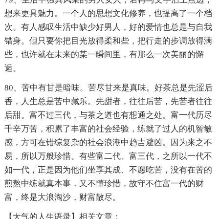
想来更具魅力。一个人的思想文化修养，也提高了一个档
次。有人感叹生活中缺少好男人，好的爱情也总是与自我
错身。但只要你把目光放得柔和些，把行走的步调放得满
些，也许就在未来的某一瞬间里，有那么一次美丽的懈
逅。
80、苦中有甘是暗味。苦尽甘来是真味。好茶总是先涩后
香，人生总是苦中藏乐。先甜者，往往后苦，先苦者往往
后甜。富不过三代，与茶之道也有想通之处。富一代历尽
千辛万苦，积累了丰富的社会经验，练就了过人的机智敏
感，方可在错综复杂的社会浪潮中趋吉避凶。因为来之不
易，所以万般珍惜。有些富二代、富三代，之所以一代不
如一代，正是因为他们坐享其成、不愿吃苦，没有在苦的
煎熬中练就真本事，又不懂珍惜，故守不住富一代的财
富，终是大浪淘沙，财富散尽。
【大气的人生语录】相关文章：