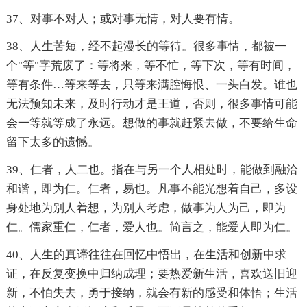
37、对事不对人；或对事无情，对人要有情。
38、人生苦短，经不起漫长的等待。很多事情，都被一
个"等"字荒废了：等将来，等不忙，等下次，等有时间，
等有条件…等来等去，只等来满腔悔恨、一头白发。谁也
无法预知未来，及时行动才是王道，否则，很多事情可能
会一等就等成了永远。想做的事就赶紧去做，不要给生命
留下太多的遗憾。
39、仁者，人二也。指在与另一个人相处时，能做到融洽
和谐，即为仁。仁者，易也。凡事不能光想着自己，多设
身处地为别人着想，为别人考虑，做事为人为己，即为
仁。儒家重仁，仁者，爱人也。简言之，能爱人即为仁。
40、人生的真谛往往在回忆中悟出，在生活和创新中求
证，在反复变换中归纳成理；要热爱新生活，喜欢送旧迎
新，不怕失去，勇于接纳，就会有新的感受和体悟；生活