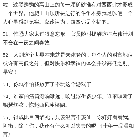
粒、这黑黝黝的高山上的每一颗矿砂惟有对西西弗才形成
一个世界。他爬上山顶所要进行的斗争本身就足以使一个
人心里感到充实。应该认为，西西弗是幸福的。
51、惟恐大家太过得意忘形，官员随时提醒这些宏伟计划
不会在一夜之间奏效。
52、人到这个世界本来就是来体验的，每个人的财富地位
或许有高低之分，但对快乐和幸福的体会并没高低之别。
早安！
53、你就不怕我放弃了不玩这个游戏了
54、谁家的清笛渐响渐远，响过浮生多少年。谁家唱断了
锦瑟丝弦，惊起西风冷楼阙。
55、得成比目何辞死，只羡温言不羡仙，你好好看看我。
阿衡，除了你，我还有什么可以失去的呢 《十年一品温如
言》