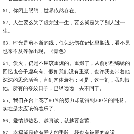
61、你闭上眼睛，世界依然存在。
62、人生要么为了虚荣过一生，要么就是为了别人过一
生。
63、时光是剪不断的线，任凭悲伤在记忆里搁浅，看不见
也来不及等你出现。《青色》
64、爱火，仍是不应该重燃的。重燃了，从前那些锦绣的
回忆也会子虚乌有。假如我们没有重聚，也许我会带着他
深深的思念活着，直到肉体衰朽；可是，这一刻，我却恨
他。所有的夸姣日子，已经远远一去不回了。
65、我们在台上花了80％的努力却能得到200％的回报，
实在是太应该偷着乐了。
66、爱情越热烈、越真诚，就越要含蓄。
67、幸福就是你有爱人的手段，我也有被爱的命运。