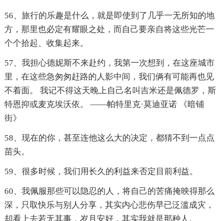
56、旅行的乐趣是什么，就是即使到了几乎一无所知的地
方，那里也必定有耀眼之处，而自己要亲自将这些光芒一
个个拾起、收集起来。
57、我担心德妮斯不来赴约，我第一次想到，在这座城市
里，在这些急匆匆赶路的人影中间，我们俩有可能再也见
不着面。 我记不得这天晚上自己名叫吉米还是佩德罗，斯
特恩抑或麦克埃沃依。 ——帕特里克·莫迪亚诺 《暗铺
街》
58、现在的你，甚至连他这么大的决定，都猜不到一点点
苗头。
59、很多时候，我们用长久的利益来否定目前利益。
60、我佩服那些可以隐忍的人，将自己的苦痛掩映得那么
深，只取快乐与别人分享，其实内心悲伤早已泛滥成灾，
却看上去若无其事，岁月安好，其实我就是那种人。