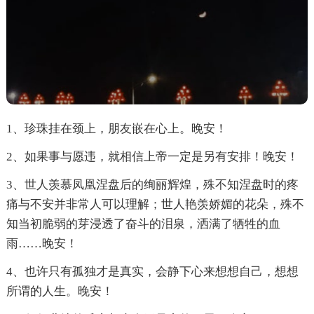
1、珍珠挂在颈上，朋友嵌在心上。晚安！
2、如果事与愿违，就相信上帝一定是另有安排！晚安！
3、世人羡慕凤凰涅盘后的绚丽辉煌，殊不知涅盘时的疼
痛与不安并非常人可以理解；世人艳羡娇媚的花朵，殊不
知当初脆弱的芽浸透了奋斗的泪泉，洒满了牺牲的血
雨……晚安！
4、也许只有孤独才是真实，会静下心来想想自己，想想
所谓的人生。晚安！