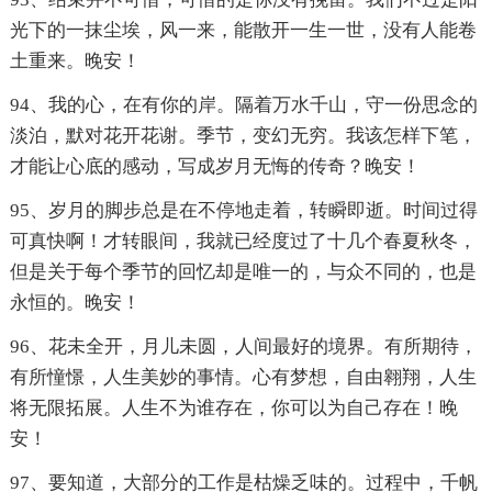
光下的一抹尘埃，风一来，能散开一生一世，没有人能卷
土重来。晚安！
94、我的心，在有你的岸。隔着万水千山，守一份思念的
淡泊，默对花开花谢。季节，变幻无穷。我该怎样下笔，
才能让心底的感动，写成岁月无悔的传奇？晚安！
95、岁月的脚步总是在不停地走着，转瞬即逝。时间过得
可真快啊！才转眼间，我就已经度过了十几个春夏秋冬，
但是关于每个季节的回忆却是唯一的，与众不同的，也是
永恒的。晚安！
96、花未全开，月儿未圆，人间最好的境界。有所期待，
有所憧憬，人生美妙的事情。心有梦想，自由翱翔，人生
将无限拓展。人生不为谁存在，你可以为自己存在！晚
安！
97、要知道，大部分的工作是枯燥乏味的。过程中，千帆