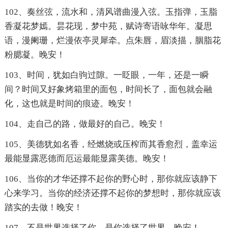
102、奏丝弦，流水和，清风谱曲漫入弦。玉指弹，玉脂
香凝花梦嫣。昙花现，梦中苑，赋诗寄语咏华年。凝思
语，漫阑珊，烂漫依亭灵犀牵。点朱唇，眉淡描，胭脂花
粉腮凝。晚安！
103、时间，犹如白驹过隙。一眨眼，一年，还是一瞬
间？时间又好象烤箱里的面包，时间长了，面包就会融
化，这也就是时间的痕迹。晚安！
104、走自己的路，做最好的自己。晚安！
105、美德犹如名香，经燃烧或压榨而其香愈烈，盖幸运
最能显露恶德而厄运最能显露美德。晚安！
106、当你的才华还撑不起你的野心时，那你就应该静下
心来学习。当你的经济还撑不起你的梦想时，那你就应该
踏实的去做！晚安！
107、不是世界选择了你，是你选择了世界。晚安！