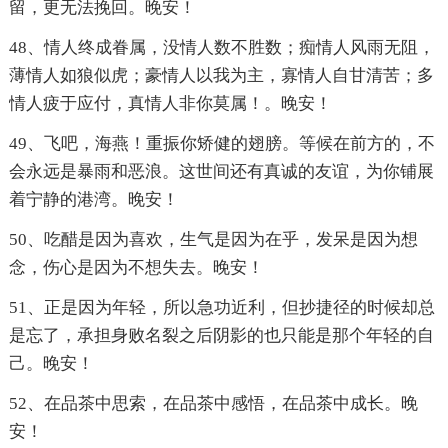
留，更无法挽回。晚安！
48、情人终成眷属，没情人数不胜数；痴情人风雨无阻，
薄情人如狼似虎；豪情人以我为主，寡情人自甘清苦；多
情人疲于应付，真情人非你莫属！。晚安！
49、飞吧，海燕！重振你矫健的翅膀。等候在前方的，不
会永远是暴雨和恶浪。这世间还有真诚的友谊，为你铺展
着宁静的港湾。晚安！
50、吃醋是因为喜欢，生气是因为在乎，发呆是因为想
念，伤心是因为不想失去。晚安！
51、正是因为年轻，所以急功近利，但抄捷径的时候却总
是忘了，承担身败名裂之后阴影的也只能是那个年轻的自
己。晚安！
52、在品茶中思索，在品茶中感悟，在品茶中成长。晚
安！