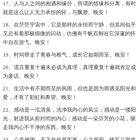
17、人与人之间的相遇和缘分，所谓的惜缘和分离，有时
就是这么让人无力承担的轻，与飘渺。晚安！
18、在茫茫宇宙中，它是那样的永恒而宁静，但其间似乎
又总有着那极细微的闪动，仿佛有千帆百舸在它深邃的怀
中自在游弋。晚安！
19、时间带走了青春与稚气，成长它如期而至。晚安！
20、谎言重复十遍未必成为真理，真理重复十遍就肯定成
为废话。晚安！
21、生活中有不期而至的风雨，但也是因为雨遇见阳光和
爱，才有了彩虹和希望。晚安！
22、感动是一泓清泉，洗净我内心的风尘；感动是一缕阳
光，射进我从前封闭的内心；感动是一朵芬芳的小花，驱
走我内心不干净的东西。晚安！
23、心若被困，天下处处是牢笼；心之所安，矮瓦斗室也