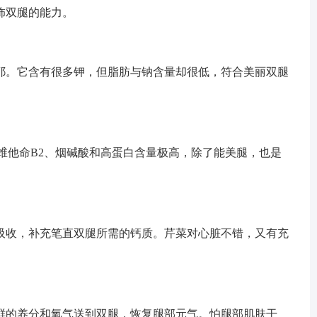
饰双腿的能力。
。它含有很多钾，但脂肪与钠含量却很低，符合美丽双腿
他命B2、烟碱酸和高蛋白含量极高，除了能美腿，也是
收，补充笔直双腿所需的钙质。芹菜对心脏不错，又有充
的养分和氧气送到双腿，恢复腿部元气。怕腿部肌肤干