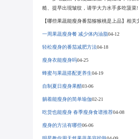
糙、提早出现皱纹，请学大力水手多吃菠菜!
【哪些果蔬能瘦身番茄猕猴桃是上品】相关
一周果蔬瘦身餐 减少体内油脂
04-12
轻松瘦身的番茄减肥方法
04-18
瘦身衣能瘦身吗
04-25
蜂蜜与果蔬搭配更养生
04-19
自制夏日瘦身果醋
03-06
躺着能瘦身的简单瑜伽
02-21
吃货也能瘦身 春季瘦身食谱推荐
04-08
瘦身的方法有哪些
06-06
明星教你用天然果蔬美容护肤
04-09