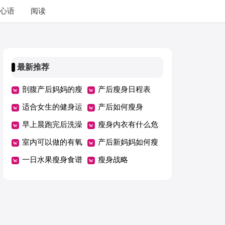
心语
阅读
最新推荐
剖腹产后妈妈的瘦
产后瘦身日程表
身秘籍有哪些
适合女生的健身运
产后如何瘦身
动有哪些
早上晨跑完后洗澡
瘦身内衣有什么危
会怎样
室内可以做的有氧
害
产后新妈妈如何瘦
运动有哪些
一日水果瘦身食谱
身
瘦身战略
巧按排