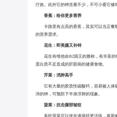
疗效。此外它的钾含量不少，不可小看它修
香蕉：给你更多营养
卡路里有点高的香蕉，其实可以当正餐耶
的营养需求。
花生：即美腿又补锌
花生有维他命B2国王的雅称，有丰富的维
蛋白质不足造成的肝脏病的健康食物。
芹菜：消肿高手
它有大量的胶质性碳酸钙，容易被人体吸
沛的钾，可预防下半身浮肿的现象。
菠菜：抗击腿部皱纹
多吃菠菜可以使血液循环更活络，将新鲜