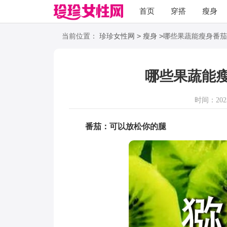
首页
穿搭
瘦身
职场
语录
>
>
当前位置：
珍珍女性网
瘦身
哪些果蔬能瘦身番茄
哪些果蔬能
时间：2023-
番茄：可以放松你的腿